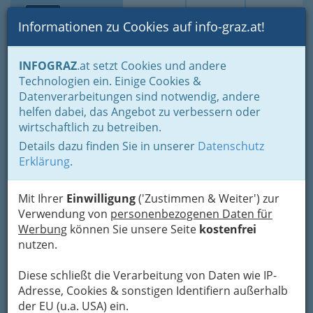
Toggle navi
Suche
Login
Menü
Informationen zu Cookies auf info-graz.at!
Home
Branchen
Bauen - der Weg zum eigenen Haus
INFOGRAZ
.at setzt Cookies und andere
Baugerüste & Baugeräteverleih
Technologien ein. Einige Cookies &
Datenverarbeitungen sind notwendig, andere
Nav
Baugerüste &
helfen dabei, das Angebot zu verbessern oder
wirtschaftlich zu betreiben.
Baugeräteverleih
Details dazu finden Sie in unserer
Datenschutz
Erklärung
.
Bezirksauswahl
Mit Ihrer
Einwilligung
('Zustimmen & Weiter') zur
Alle Bezirke
Verwendung von
personenbezogenen Daten für
Werbung
können Sie unsere Seite
kostenfrei
1
nutzen.
Helmut Michael Richard Fink
Gradnerstraße 45, 8055 Graz-Puntigam
Diese schließt die Verarbeitung von Daten wie IP-
+43 316 295 5500
Adresse, Cookies & sonstigen Identifiern außerhalb
+43 316 295 5506
der EU (u.a. USA) ein.