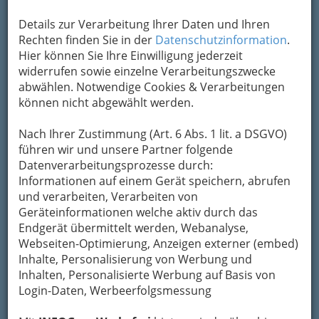
Karte & Routenplaner
Eintrag ändern
Details zur Verarbeitung Ihrer Daten und Ihren
Kategorien
Rechten finden Sie in der
Datenschutzinformation
.
Hier können Sie Ihre Einwilligung jederzeit
widerrufen sowie einzelne Verarbeitungszwecke
2
FLOTT Stroißnigg KG
abwählen. Notwendige Cookies & Verarbeitungen
können nicht abgewählt werden.
Werner-Gröbl-Straße 2, 8501 Lieboch
+43 699 1109 8882
Nach Ihrer Zustimmung (Art. 6 Abs. 1 lit. a DSGVO)
Karte & Routenplaner
Eintrag ändern
führen wir und unsere Partner folgende
Datenverarbeitungsprozesse durch:
Kategorien
Informationen auf einem Gerät speichern, abrufen
und verarbeiten, Verarbeiten von
Geräteinformationen welche aktiv durch das
3
Otto Alois Frühwirt
Endgerät übermittelt werden, Webanalyse,
Wiener Straße 255, 8051 Graz
Webseiten-Optimierung, Anzeigen externer (embed)
Inhalte, Personalisierung von Werbung und
Karte & Routenplaner
Eintrag ändern
Inhalten, Personalisierte Werbung auf Basis von
Kategorien
Login-Daten, Werbeerfolgsmessung