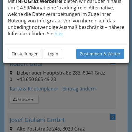
Mit
INFOGraz Werbefrei
bieten wir darüber hinaus
4
FSK Transport GmbH
um € 4,99/Monat eine
'trackingfreie'
Alternative,
welche die Datenverarbeitungen im Zuge Ihrer
Gradnerstraße 45, 8055 Graz
Nutzung von info-graz.at von vornherein auf das
+43 (316) 293 790
unbedingt notwendige Ausmaß beschränkt – nähere
Karte & Routenplaner
Eintrag ändern
Infos dazu finden Sie
hier
Kategorien
Einstellungen
Login
Zustimmen & Weiter
5
Robert Gödl
Liebenauer Hauptstraße 283, 8041 Graz
+43 650 865 49 28
Karte & Routenplaner
Eintrag ändern
Kategorien
6
Josef Giuliani GmbH
Alte Poststraße 245, 8020 Graz