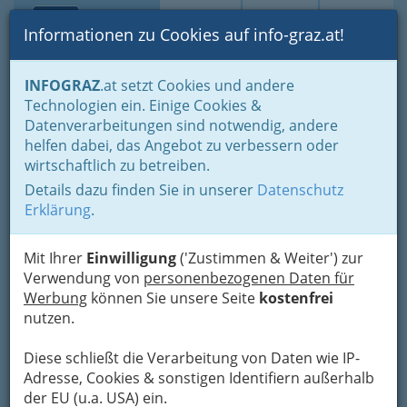
Toggle navi
Suche
Login
Menü
Informationen zu Cookies auf info-graz.at!
Home
Branchen
Gewerbe, Handwerk, Banken
INFOGRAZ
.at setzt Cookies und andere
Information und Consulting
Technologien ein. Einige Cookies &
Immobilien- & VermögenstreuhänderInen
Bauträger
Datenverarbeitungen sind notwendig, andere
Nav
helfen dabei, das Angebot zu verbessern oder
Bauträger
wirtschaftlich zu betreiben.
Details dazu finden Sie in unserer
Datenschutz
Erklärung
.
Gemeinnützige
Bauträger
Mit Ihrer
Einwilligung
('Zustimmen & Weiter') zur
Eine
Verwendung von
personenbezogenen Daten für
Werbung
können Sie unsere Seite
kostenfrei
nutzen.
Genossenschaftswohnung bezeichnet eine von
einem gemeinnützigen Bauträger
Diese schließt die Verarbeitung von Daten wie IP-
(Gemeinnützige Bauvereinigung,
Adresse, Cookies & sonstigen Identifiern außerhalb
Wohnungsbaugenossenschaft) errichtete Miet-
der EU (u.a. USA) ein.