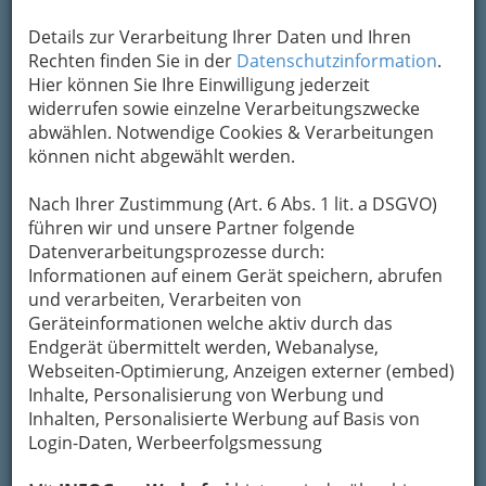
oder Eigentumswohnung, die fast immer durch
öffentliche Hand (in Österreich: Länder)
Details zur Verarbeitung Ihrer Daten und Ihren
gefördert wird.
Rechten finden Sie in der
Datenschutzinformation
.
Hier können Sie Ihre Einwilligung jederzeit
Obwohl der Begriff
widerrufen sowie einzelne Verarbeitungszwecke
abwählen. Notwendige Cookies & Verarbeitungen
können nicht abgewählt werden.
Nach Ihrer Zustimmung (Art. 6 Abs. 1 lit. a DSGVO)
führen wir und unsere Partner folgende
Wohnbaugenossenschaft nahelegt, dass es sich
Datenverarbeitungsprozesse durch:
um eine Genossenschaft handle, wird im
Informationen auf einem Gerät speichern, abrufen
allgemeinen Sprachgebrauch der Begriff auch
und verarbeiten, Verarbeiten von
für
Wohnbau-Gesellschaften mit
Geräteinformationen welche aktiv durch das
beschränkter Haftung (GesmbH)
bzw.
Endgerät übermittelt werden, Webanalyse,
Wohnbau- Aktiengesellschaften (AG) verwendet.
Webseiten-Optimierung, Anzeigen externer (embed)
(vgl. § 1 Abs 1 und § 39 Abs 7 WGG).
Inhalte, Personalisierung von Werbung und
Die Unterschiede zwischen "echten"
Inhalten, Personalisierte Werbung auf Basis von
gemeinnützigen Wohnbaugenossenschaften
Login-Daten, Werbeerfolgsmessung
und gemeinnützigen
Bauvereinigungen