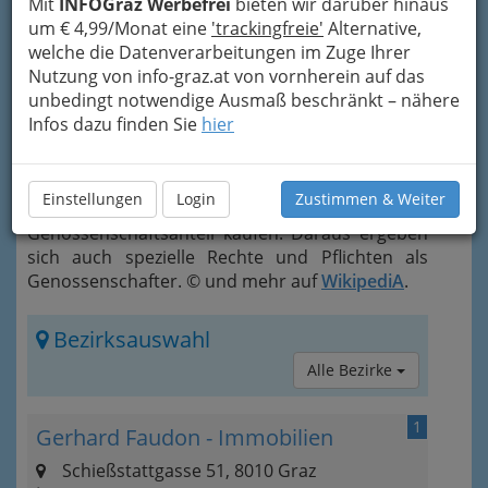
Mit
INFOGraz Werbefrei
bieten wir darüber hinaus
anderer
um € 4,99/Monat eine
'trackingfreie'
Alternative,
Rechtsformen
welche die Datenverarbeitungen im Zuge Ihrer
bestehen in der
Nutzung von info-graz.at von vornherein auf das
Mitbestimmung und in
unbedingt notwendige Ausmaß beschränkt – nähere
der Vergabe. In der Regel muss man in solchen
Infos dazu finden Sie
hier
Fällen, bevor man Nutzungsberechtigter einer
Genossenschaftswohnung (entspricht dem
Begriff des Mieters) werden kann, Mitglied der
Einstellungen
Login
Zustimmen & Weiter
Genossenschaft werden und einen
Genossenschaftsanteil kaufen. Daraus ergeben
sich auch spezielle Rechte und Pflichten als
Genossenschafter. © und mehr auf
WikipediA
.
Bezirksauswahl
Alle Bezirke
1
Gerhard Faudon - Immobilien
Schießstattgasse 51, 8010 Graz