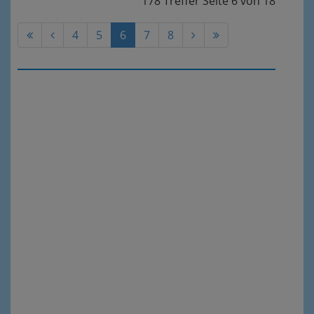
178 Treffer
Seite
6
von
18
4
5
6
7
8