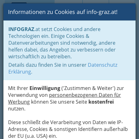
Toggle navi
Suche
Login
Menü
Informationen zu Cookies auf info-graz.at!
Home
Branchen
Einkaufen & Schenken - der Handel
INFOGRAZ
.at setzt Cookies und andere
Handel in Graz
Dinge des täglichen Lebens
Lebensmittel
Technologien ein. Einige Cookies &
Bionahrung Graz - biologische Ernährung
Datenverarbeitungen sind notwendig, andere
Die Knospe Bioladen
Nav
helfen dabei, das Angebot zu verbessern oder
wirtschaftlich zu betreiben.
St.-Peter-Hauptstraße 36, 8042 Graz
Details dazu finden Sie in unserer
Datenschutz
+43 316 464 901
Erklärung
.
Mit Ihrer
Einwilligung
('Zustimmen & Weiter') zur
Verwendung von
personenbezogenen Daten für
Karte
Werbung
können Sie unsere Seite
kostenfrei
nutzen.
Adresse mit Google Maps anschauen
Diese schließt die Verarbeitung von Daten wie IP-
Adresse, Cookies & sonstigen Identifiern außerhalb
der EU (u.a. USA) ein.