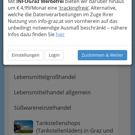
Bäcker u. Konditoren
Mit
INFOGraz Werbefrei
bieten wir darüber hinaus
um € 4,99/Monat eine
'trackingfreie'
Alternative,
welche die Datenverarbeitungen im Zuge Ihrer
Bionahrung Graz - biologische
Nutzung von info-graz.at von vornherein auf das
Ernährung
unbedingt notwendige Ausmaß beschränkt – nähere
Infos dazu finden Sie
hier
Feinkost - einmal so richtig
schlemmen
Einstellungen
Login
Zustimmen & Weiter
Getränkehandel
Lebensmittelgroßhandel
Lebensmittelhandel allgemein
Süßwareneinzelhandel
Tankstellenshops
(Tankstellenläden) in Graz und