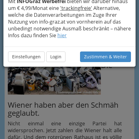
Müllentsorgung, Wasserversorgung & Co ja
Mit
INFOGraz Werbefrei
bieten wir darüber hinaus
nicht privatisiert werden dürfen, sondern
um € 4,99/Monat eine
'trackingfreie'
Alternative,
unbedingt in staatliche Hände gehören. Die
welche die Datenverarbeitungen im Zuge Ihrer
freilich in Wahrheit immer parteipolitische sind.
Nutzung von info-graz.at von vornherein auf das
unbedingt notwendige Ausmaß beschränkt – nähere
Infos dazu finden Sie
hier
Einstellungen
Login
Zustimmen & Weiter
Die
Wiener haben aber den Schmäh
geglaubt.
Nicht einmal eine einzige Partei hat
widersprochen. Jetzt zahlen die Wiener halt alle
dafür. Und dem rotgrünen Rathaus ist es völlig