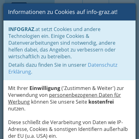
Toggle navi
Suche
Login
Menü
Informationen zu Cookies auf info-graz.at!
Home
Blogs
Politik - von Stadtpolitik bis zur Weltpolitik
INFOGRAZ
.at setzt Cookies und andere
Österreichische Politik und Verwaltung
Technologien ein. Einige Cookies &
Datenverarbeitungen sind notwendig, andere
Der Müll und die Dummheit
helfen dabei, das Angebot zu verbessern oder
wirtschaftlich zu betreiben.
der Wähler - Andreas
Details dazu finden Sie in unserer
Datenschutz
Unterberger
Erklärung
.
Es ist
eine mehr als gute Nachricht
. Und doch
Mit Ihrer
Einwilligung
('Zustimmen & Weiter') zur
belebt sie alten Ärger wieder. Inhalt: Die
Verwendung von
personenbezogenen Daten für
Müllentsorgung ist für steirische Gemeinden um
Werbung
können Sie unsere Seite
kostenfrei
fast die Hälfte billiger geworden.
nutzen.
Der Grund: Sie haben die Sache
Diese schließt die Verarbeitung von Daten wie IP-
neu ausgeschrieben, es herrscht
Adresse, Cookies & sonstigen Identifiern außerhalb
viel mehr Wettbewerb,....
der EU (u.a. USA) ein.