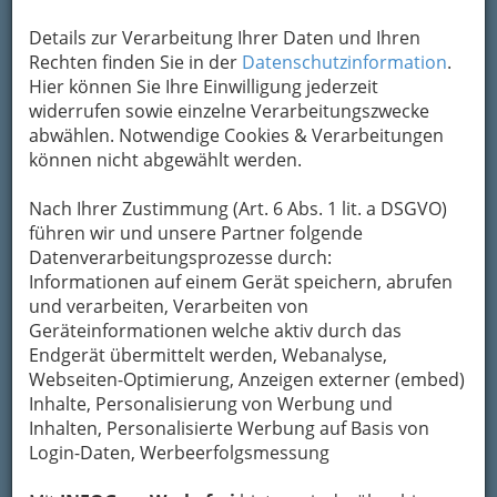
Details zur Verarbeitung Ihrer Daten und Ihren
Rechten finden Sie in der
Datenschutzinformation
.
Hier können Sie Ihre Einwilligung jederzeit
widerrufen sowie einzelne Verarbeitungszwecke
abwählen. Notwendige Cookies & Verarbeitungen
....und
können nicht abgewählt werden.
Nach Ihrer Zustimmung (Art. 6 Abs. 1 lit. a DSGVO)
führen wir und unsere Partner folgende
Datenverarbeitungsprozesse durch:
Informationen auf einem Gerät speichern, abrufen
Müll ist zu einem wertvollen Rohstoff geworden,
und verarbeiten, Verarbeiten von
den immer mehr Abfallentsorgungsanlagen
Geräteinformationen welche aktiv durch das
haben wollen.
Endgerät übermittelt werden, Webanalyse,
Gemeinden wie
Lannach
wollen die
Gebühren
Webseiten-Optimierung, Anzeigen externer (embed)
für die Bürger deshalb sogar halbieren
.
Inhalte, Personalisierung von Werbung und
Eigentlich alles super - würde man nicht an die
Inhalten, Personalisierte Werbung auf Basis von
rotgrüne Volksbefragung in Wien erinnert:
Login-Daten, Werbeerfolgsmessung
Da wurde den Menschen eingeredet, dass