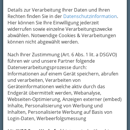
Adresse mit Google Maps anschauen
Details zur Verarbeitung Ihrer Daten und Ihren
Rechten finden Sie in der
Datenschutzinformation
.
Hier können Sie Ihre Einwilligung jederzeit
Kontaktaufnahme
widerrufen sowie einzelne Verarbeitungszwecke
abwählen. Notwendige Cookies & Verarbeitungen
Um die Info-Graz Firmen
vor Spam-Mails zu
können nicht abgewählt werden.
bewahren
, verwenden wir an dieser Stelle zur
Übermittlung Ihrer Nachricht ein sicheres
Nach Ihrer Zustimmung (Art. 6 Abs. 1 lit. a DSGVO)
Formular. Ihre Nachricht wird nach dem
führen wir und unsere Partner folgende
Absenden umgehend per Mail an das
Datenverarbeitungsprozesse durch:
Unternehmen Blumen am Leonhardplatz -
Informationen auf einem Gerät speichern, abrufen
Andrea Rauch weitergeleitet.
und verarbeiten, Verarbeiten von
Mein Name
Geräteinformationen welche aktiv durch das
Endgerät übermittelt werden, Webanalyse,
Webseiten-Optimierung, Anzeigen externer (embed)
Inhalte, Personalisierung von Werbung und
Meine Email Adresse
Inhalten, Personalisierte Werbung auf Basis von
Login-Daten, Werbeerfolgsmessung
Mein Betreff