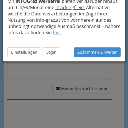
Mit
INFOGraz Werbefrei
bieten wir darüber hinaus
um € 4,99/Monat eine
'trackingfreie'
Alternative,
welche die Datenverarbeitungen im Zuge Ihrer
Nutzung von info-graz.at von vornherein auf das
Meine Nachricht
unbedingt notwendige Ausmaß beschränkt – nähere
Infos dazu finden Sie
hier
Einstellungen
Login
Zustimmen & Weiter
Meine Nachricht senden