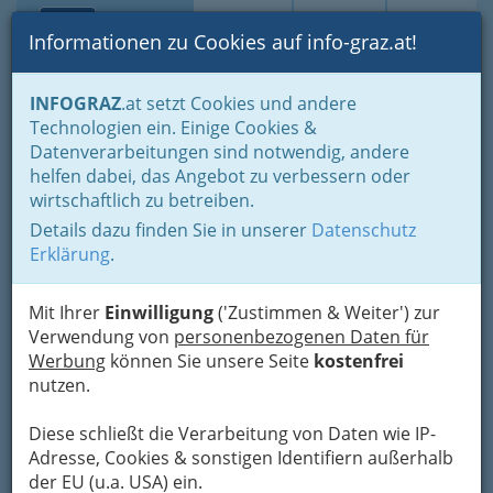
Toggle navi
Suche
Login
Menü
Informationen zu Cookies auf info-graz.at!
Home
Branchen
Einkaufen & Schenken - der Handel
INFOGRAZ
.at setzt Cookies und andere
Der Handel nach WKO-Gliederung
Technologien ein. Einige Cookies &
Allgemeines Landesgremium des Handels
Datenverarbeitungen sind notwendig, andere
Blumengroßhandel - Blumengroßhändlerinnen und
Blumengroßhändler
helfen dabei, das Angebot zu verbessern oder
wirtschaftlich zu betreiben.
Blumen am Leonhardplatz -
Nav
Details dazu finden Sie in unserer
Datenschutz
Andrea Rauch
Erklärung
.
Leonhardplatz 1, 8010 Graz
Mit Ihrer
+43 316 386 525
Einwilligung
('Zustimmen & Weiter') zur
Verwendung von
+43316 386 5259
personenbezogenen Daten für
Werbung
können Sie unsere Seite
kostenfrei
Gutschein
nutzen.
Diese schließt die Verarbeitung von Daten wie IP-
Karte
Adresse, Cookies & sonstigen Identifiern außerhalb
der EU (u.a. USA) ein.