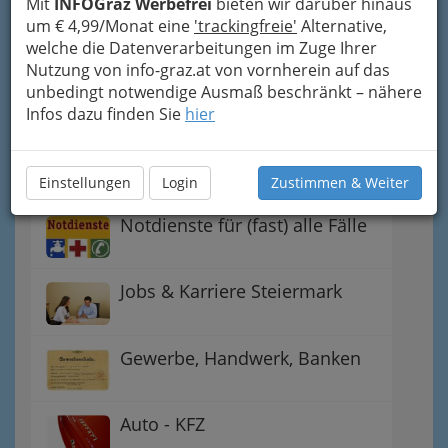
Mit
INFOGraz Werbefrei
bieten wir darüber hinaus
Handel
um € 4,99/Monat eine
'trackingfreie'
Alternative,
welche die Datenverarbeitungen im Zuge Ihrer
Nutzung von info-graz.at von vornherein auf das
Gutschein-Welt: von myToys
unbedingt notwendige Ausmaß beschränkt – nähere
bis H&M, C&A u.v.m.
Infos dazu finden Sie
hier
Gewinnspiele - Lokale
Gutscheine
Einstellungen
Login
Zustimmen & Weiter
Notdienste für (fast) alle Fälle
Jobs & Karriere Steiermark
Gewerbe, Handwerk, Banken
Auto - KFZ