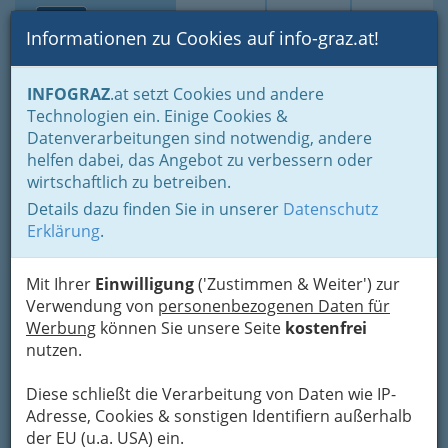
Toggle navi
Suche
Login
Menü
Informationen zu Cookies auf info-graz.at!
Home
Branchen
INFOGRAZ
.at setzt Cookies und andere
Technologien ein. Einige Cookies &
Lucille Elisabeth Lee
Datenverarbeitungen sind notwendig, andere
Menzinger
helfen dabei, das Angebot zu verbessern oder
wirtschaftlich zu betreiben.
Triester Straße 370, 8055 Graz
Details dazu finden Sie in unserer
Datenschutz
+43 316 293 117
Erklärung
.
Mit Ihrer
Einwilligung
('Zustimmen & Weiter') zur
Verwendung von
personenbezogenen Daten für
Karte
Werbung
können Sie unsere Seite
kostenfrei
nutzen.
Adresse mit Google Maps anschauen
Diese schließt die Verarbeitung von Daten wie IP-
Adresse, Cookies & sonstigen Identifiern außerhalb
der EU (u.a. USA) ein.