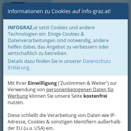
Toggle navi
Suche
Login
Menü
Informationen zu Cookies auf info-graz.at!
Home
Branchen
INFOGRAZ
.at setzt Cookies und andere
Technologien ein. Einige Cookies &
Dipl.Tzt.Dr. Walter Maitz
Nav
Datenverarbeitungen sind notwendig, andere
helfen dabei, das Angebot zu verbessern oder
Steyrergasse 25, 8010 Graz
wirtschaftlich zu betreiben.
+43 316 828 200
Details dazu finden Sie in unserer
Datenschutz
Erklärung
.
Mit Ihrer
Einwilligung
('Zustimmen & Weiter') zur
Karte
Verwendung von
personenbezogenen Daten für
Werbung
können Sie unsere Seite
kostenfrei
Adresse mit Google Maps anschauen
nutzen.
Diese schließt die Verarbeitung von Daten wie IP-
Adresse, Cookies & sonstigen Identifiern außerhalb
Kontaktaufnahme
der EU (u.a. USA) ein.