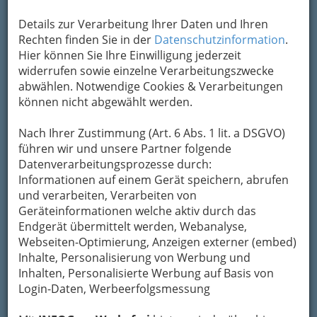
Um die Info-Graz Firmen
vor Spam-Mails zu
bewahren
, verwenden wir an dieser Stelle zur
Details zur Verarbeitung Ihrer Daten und Ihren
Übermittlung Ihrer Nachricht ein sicheres
Rechten finden Sie in der
Datenschutzinformation
.
Formular. Ihre Nachricht wird nach dem
Hier können Sie Ihre Einwilligung jederzeit
Absenden umgehend per Mail an das
widerrufen sowie einzelne Verarbeitungszwecke
Unternehmen Dipl.Tzt.Dr. MAITZ Walter
abwählen. Notwendige Cookies & Verarbeitungen
weitergeleitet.
können nicht abgewählt werden.
Mein Name
Nach Ihrer Zustimmung (Art. 6 Abs. 1 lit. a DSGVO)
führen wir und unsere Partner folgende
Datenverarbeitungsprozesse durch:
Meine Email Adresse
Informationen auf einem Gerät speichern, abrufen
und verarbeiten, Verarbeiten von
Geräteinformationen welche aktiv durch das
Endgerät übermittelt werden, Webanalyse,
Mein Betreff
Webseiten-Optimierung, Anzeigen externer (embed)
Inhalte, Personalisierung von Werbung und
Inhalten, Personalisierte Werbung auf Basis von
Meine Nachricht
Login-Daten, Werbeerfolgsmessung