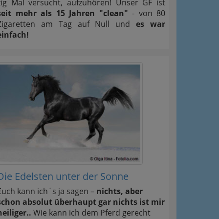
zig Mal versucht, aufzuhören! Unser GF ist
seit mehr als 15 Jahren "clean"
- von 80
Zigaretten am Tag auf Null und
es war
einfach!
Die Edelsten unter der Sonne
Euch kann ich´s ja sagen –
nichts, aber
schon absolut überhaupt gar nichts ist mir
heiliger..
Wie kann ich dem Pferd gerecht