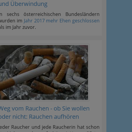
und Überwindung
In sechs österreichischen Bundesländern
wurden im
Jahr 2017 mehr Ehen geschlossen
als im Jahr zuvor.
Weg vom Rauchen - ob Sie wollen
oder nicht: Rauchen aufhören
Jeder Raucher und jede Raucherin hat schon