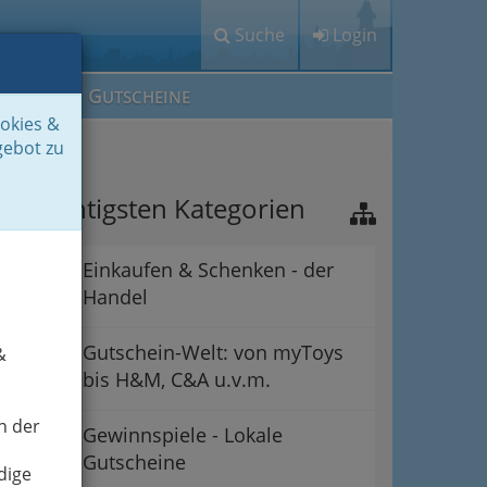
Suche
Login
M
G
EIN IG
UTSCHEINE
ookies &
gebot zu
ie wichtigsten Kategorien
Einkaufen & Schenken - der
Handel
Gutschein-Welt: von myToys
&
bis H&M, C&A u.v.m.
n der
Gewinnspiele - Lokale
Gutscheine
dige