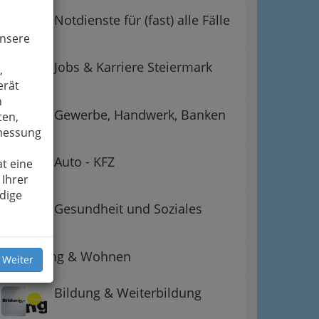
Notdienste für (fast) alle Fälle
unsere
Jobs & Karriere Steiermark
,
erät
n
Gewerbe, Handwerk, Banken
ten,
smessung
Auto - KFZ
t eine
 Ihrer
dige
Gesundheit und Soziales
Betreuung & Wohnen
 Weiter
Bildung & Weiterbildung