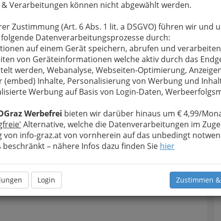
 & Verarbeitungen können nicht abgewählt werden.
u bewahren
, verwenden wir an dieser Stelle zur
rer Zustimmung (Art. 6 Abs. 1 lit. a DSGVO) führen wir und 
Formular. Ihre Nachricht wird nach dem Absenden
 folgende Datenverarbeitungsprozesse durch:
ium Graz weitergeleitet.
tionen auf einem Gerät speichern, abrufen und verarbeiten
Meine Nachricht
iten von Geräteinformationen welche aktiv durch das Endg
telt werden, Webanalyse, Webseiten-Optimierung, Anzeige
r (embed) Inhalte, Personalisierung von Werbung und Inhal
lisierte Werbung auf Basis von Login-Daten, Werbeerfolg
OGraz Werbefrei
bieten wir darüber hinaus um € 4,99/Mona
gfreie'
Alternative, welche die Datenverarbeitungen im Zuge
 von info-graz.at von vornherein auf das unbedingt notwen
beschränkt – nähere Infos dazu finden Sie
hier
Meine Nachricht senden
llungen
Login
Zustimmen &