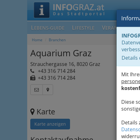
Informa
L
L
V
EBENS-GUIDE
IFESTYLE
ERANSTALTUN
INFOG
Home
Branchen
Datenve
verbess
Aquarium Graz
Details
Strauchergasse 16, 8020 Graz
+43 316 714 284
Mit Ihr
+43 316 714 284
person
kostenf
Diese s
sonstige
Karte
Details
Karte anzeigen
Datensc
widerru
Kontaktaufnahme