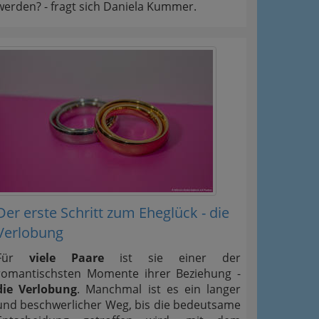
werden? - fragt sich Daniela Kummer.
Der erste Schritt zum Eheglück - die
Verlobung
Für
viele Paare
ist sie einer der
romantischsten Momente ihrer Beziehung -
die Verlobung
. Manchmal ist es ein langer
und beschwerlicher Weg, bis die bedeutsame