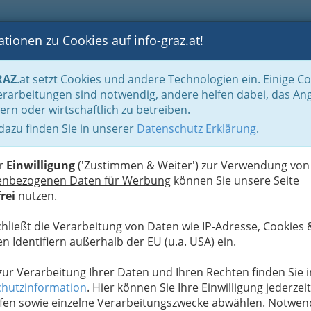
tionen zu Cookies auf info-graz.at!
B
F
G
B
GEN
LOGS
OTOS
ASTRONOMIE
RANCHEN
RAZ
.at setzt Cookies und andere Technologien ein. Einige C
rarbeitungen sind notwendig, andere helfen dabei, das An
ern oder wirtschaftlich zu betreiben.
 dazu finden Sie in unserer
Datenschutz Erklärung
.
D
er
Einwilligung
('Zustimmen & Weiter') zur Verwendung von
enbezogenen Daten für Werbung
können Sie unsere Seite
rei
nutzen.
chließt die Verarbeitung von Daten wie IP-Adresse, Cookies 
n Identifiern außerhalb der EU (u.a. USA) ein.
 zur Verarbeitung Ihrer Daten und Ihren Rechten finden Sie i
hutzinformation
. Hier können Sie Ihre Einwilligung jederzeit
fen sowie einzelne Verarbeitungszwecke abwählen. Notwen