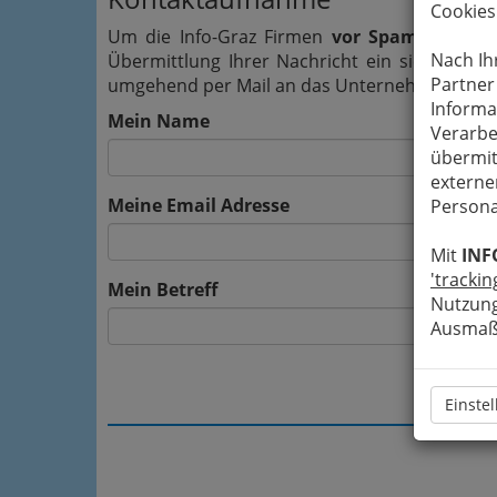
Cookies
Um die Info-Graz Firmen
vor Spam-Mails z
Nach Ih
Übermittlung Ihrer Nachricht ein sicheres 
Partner
umgehend per Mail an das Unternehmen Aquar
Informa
Mein Name
Verarbe
übermit
externe
Meine Email Adresse
Persona
Mit
INF
'trackin
Mein Betreff
Nutzung
Ausmaß 
Einste