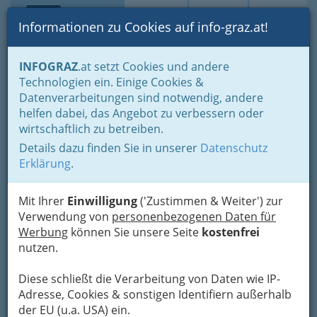
Toggle navi
Suche
Login
Menü
Informationen zu Cookies auf info-graz.at!
Home
Branchen
INFOGRAZ
.at setzt Cookies und andere
Technologien ein. Einige Cookies &
Anneliese
Datenverarbeitungen sind notwendig, andere
helfen dabei, das Angebot zu verbessern oder
Eichbachgasse 63, 8041 Graz
wirtschaftlich zu betreiben.
+43 316 406 508
Details dazu finden Sie in unserer
Datenschutz
Erklärung
.
Mit Ihrer
Einwilligung
('Zustimmen & Weiter') zur
Karte
Verwendung von
personenbezogenen Daten für
Werbung
können Sie unsere Seite
kostenfrei
Adresse mit Google Maps anschauen
nutzen.
Diese schließt die Verarbeitung von Daten wie IP-
Adresse, Cookies & sonstigen Identifiern außerhalb
der EU (u.a. USA) ein.