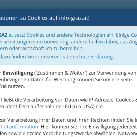
tionen zu Cookies auf info-graz.at!
B
F
G
B
GEN
LOGS
OTOS
ASTRONOMIE
RANCHEN
RAZ
.at setzt Cookies und andere Technologien ein. Einige C
rarbeitungen sind notwendig, andere helfen dabei, das An
ern oder wirtschaftlich zu betreiben.
orrad-Corner Franz Klug
 dazu finden Sie in unserer
Datenschutz Erklärung
.
D
er
Einwilligung
('Zustimmen & Weiter') zur Verwendung von
enbezogenen Daten für Werbung
können Sie unsere Seite
rei
nutzen.
chließt die Verarbeitung von Daten wie IP-Adresse, Cookies 
n Identifiern außerhalb der EU (u.a. USA) ein.
 zur Verarbeitung Ihrer Daten und Ihren Rechten finden Sie i
hutzinformation
. Hier können Sie Ihre Einwilligung jederzeit
fen sowie einzelne Verarbeitungszwecke abwählen. Notwen