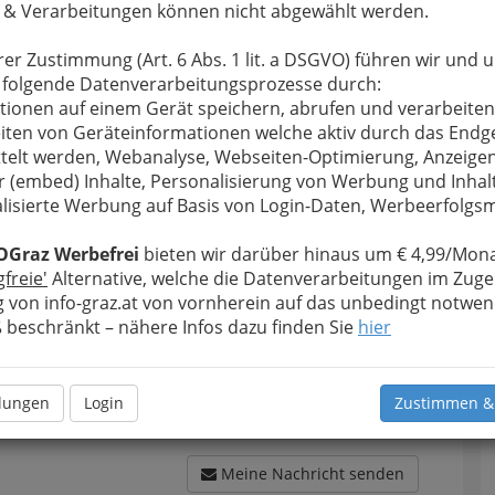
 & Verarbeitungen können nicht abgewählt werden.
rer Zustimmung (Art. 6 Abs. 1 lit. a DSGVO) führen wir und 
 folgende Datenverarbeitungsprozesse durch:
u bewahren
, verwenden wir an dieser Stelle zur
tionen auf einem Gerät speichern, abrufen und verarbeiten
Formular. Ihre Nachricht wird nach dem Absenden
iten von Geräteinformationen welche aktiv durch das Endg
orrad Klug GmbH - Motorrad-Corner Franz Klug
telt werden, Webanalyse, Webseiten-Optimierung, Anzeige
r (embed) Inhalte, Personalisierung von Werbung und Inhal
lisierte Werbung auf Basis von Login-Daten, Werbeerfolg
Meine Nachricht
OGraz Werbefrei
bieten wir darüber hinaus um € 4,99/Mona
gfreie'
Alternative, welche die Datenverarbeitungen im Zuge
 von info-graz.at von vornherein auf das unbedingt notwen
beschränkt – nähere Infos dazu finden Sie
hier
llungen
Login
Zustimmen &
Meine Nachricht senden