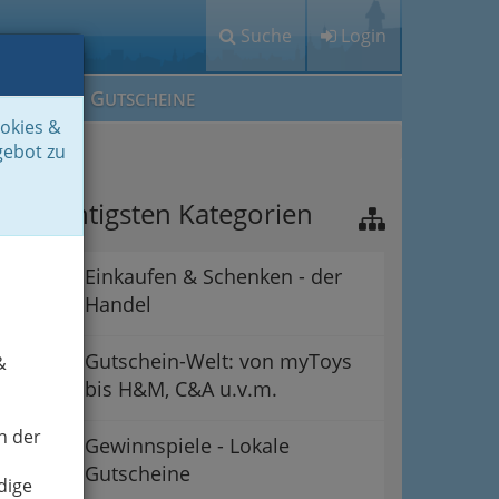
Suche
Login
M
G
EIN IG
UTSCHEINE
ookies &
gebot zu
ie wichtigsten Kategorien
Einkaufen & Schenken - der
Handel
Gutschein-Welt: von myToys
&
bis H&M, C&A u.v.m.
n der
Gewinnspiele - Lokale
Gutscheine
dige