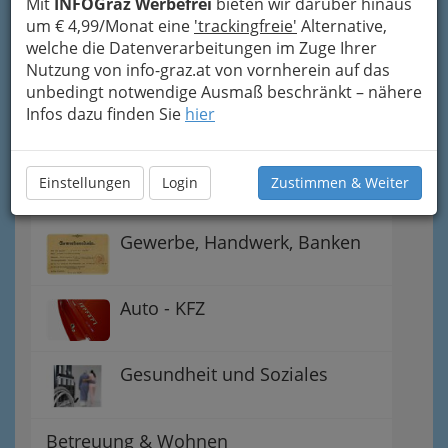
Mit
INFOGraz Werbefrei
bieten wir darüber hinaus
um € 4,99/Monat eine
'trackingfreie'
Alternative,
Gewinnspiele - Lokale
welche die Datenverarbeitungen im Zuge Ihrer
Gutscheine
Nutzung von info-graz.at von vornherein auf das
unbedingt notwendige Ausmaß beschränkt – nähere
Notdienste für (fast) alle Fälle
Infos dazu finden Sie
hier
Jobs & Karriere Steiermark
Einstellungen
Login
Zustimmen & Weiter
Gewerbe, Handwerk, Banken
Auto - KFZ
Gesundheit und Soziales
Betreuung & Wohnen