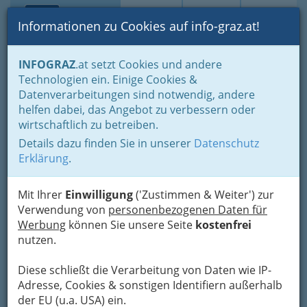
Toggle navi
Suche
Login
Menü
Informationen zu Cookies auf info-graz.at!
Home
Branchen
INFOGRAZ
.at setzt Cookies und andere
Technologien ein. Einige Cookies &
vielosophie.net
Datenverarbeitungen sind notwendig, andere
helfen dabei, das Angebot zu verbessern oder
wirtschaftlich zu betreiben.
Details dazu finden Sie in unserer
Datenschutz
Sprach und Weh, Wortspielplatz,
Erklärung
.
Zitatesammlung, Musiktipps, Gedichte,
Buchempfehlungen, handgeschöpfte Links,
versteckte Offenbarungen.
Mit Ihrer
Einwilligung
('Zustimmen & Weiter') zur
Verwendung von
personenbezogenen Daten für
Werbung
können Sie unsere Seite
kostenfrei
nutzen.
Diese schließt die Verarbeitung von Daten wie IP-
Adresse, Cookies & sonstigen Identifiern außerhalb
der EU (u.a. USA) ein.