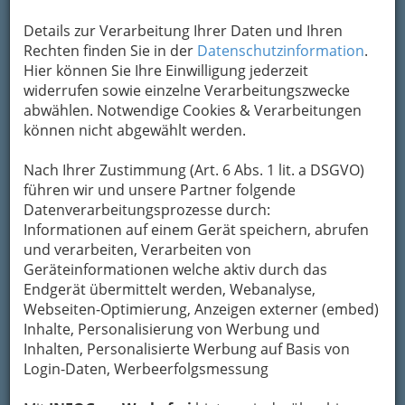
Details zur Verarbeitung Ihrer Daten und Ihren
Rechten finden Sie in der
Datenschutzinformation
.
Hier können Sie Ihre Einwilligung jederzeit
widerrufen sowie einzelne Verarbeitungszwecke
Nav
abwählen. Notwendige Cookies & Verarbeitungen
können nicht abgewählt werden.
Nac
Nach Ihrer Zustimmung (Art. 6 Abs. 1 lit. a DSGVO)
führen wir und unsere Partner folgende
Datenverarbeitungsprozesse durch:
Informationen auf einem Gerät speichern, abrufen
Die wichtigsten Kategorien
und verarbeiten, Verarbeiten von
Geräteinformationen welche aktiv durch das
Endgerät übermittelt werden, Webanalyse,
Einkaufen & Schenken - der
Webseiten-Optimierung, Anzeigen externer (embed)
Handel
Inhalte, Personalisierung von Werbung und
Inhalten, Personalisierte Werbung auf Basis von
Gutschein-Welt: von myToys
Login-Daten, Werbeerfolgsmessung
bis H&M, C&A u.v.m.