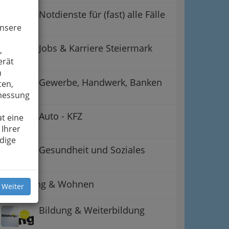
Notdienste für (fast) alle Fälle
unsere
Jobs & Karriere Steiermark
,
erät
n
Gewerbe, Handwerk, Banken
ten,
smessung
Auto - KFZ
t eine
 Ihrer
dige
ation
Gesundheit und Soziales
 Oben
Betreuung & Wohnen
 Weiter
Bildung & Weiterbildung