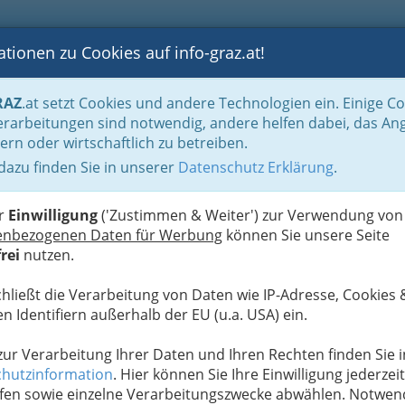
tionen zu Cookies auf info-graz.at!
B
F
G
B
GEN
LOGS
OTOS
ASTRONOMIE
RANCHEN
RAZ
.at setzt Cookies und andere Technologien ein. Einige C
rarbeitungen sind notwendig, andere helfen dabei, das An
ern oder wirtschaftlich zu betreiben.
 dazu finden Sie in unserer
Datenschutz Erklärung
.
D
er
Einwilligung
('Zustimmen & Weiter') zur Verwendung von
enbezogenen Daten für Werbung
können Sie unsere Seite
rei
nutzen.
chließt die Verarbeitung von Daten wie IP-Adresse, Cookies 
n Identifiern außerhalb der EU (u.a. USA) ein.
 zur Verarbeitung Ihrer Daten und Ihren Rechten finden Sie i
hutzinformation
. Hier können Sie Ihre Einwilligung jederzeit
fen sowie einzelne Verarbeitungszwecke abwählen. Notwen