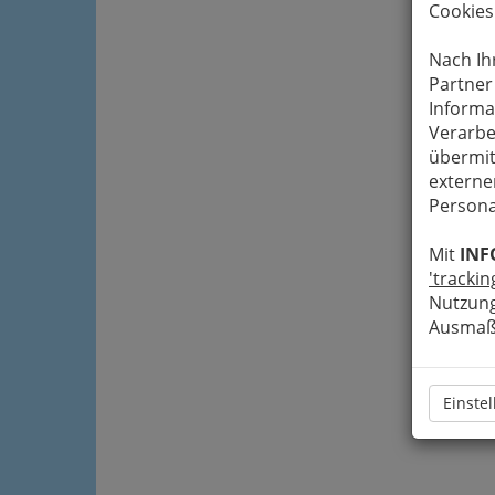
Cookies
Nach Ih
Partner
Informa
Verarbe
übermit
externe
Persona
Mit
INF
'trackin
Nutzung
Ausmaß 
Einste