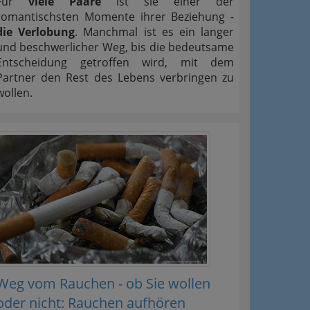
Für
viele Paare
ist sie einer der
romantischsten Momente ihrer Beziehung -
die Verlobung
. Manchmal ist es ein langer
und beschwerlicher Weg, bis die bedeutsame
Entscheidung getroffen wird, mit dem
Partner den Rest des Lebens verbringen zu
wollen.
Weg vom Rauchen - ob Sie wollen
oder nicht: Rauchen aufhören