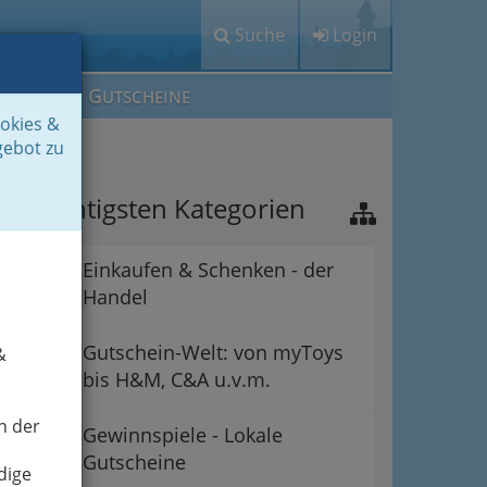
Suche
Login
M
G
EIN IG
UTSCHEINE
ookies &
gebot zu
ie wichtigsten Kategorien
Einkaufen & Schenken - der
Handel
Gutschein-Welt: von myToys
&
bis H&M, C&A u.v.m.
n der
Gewinnspiele - Lokale
Gutscheine
dige