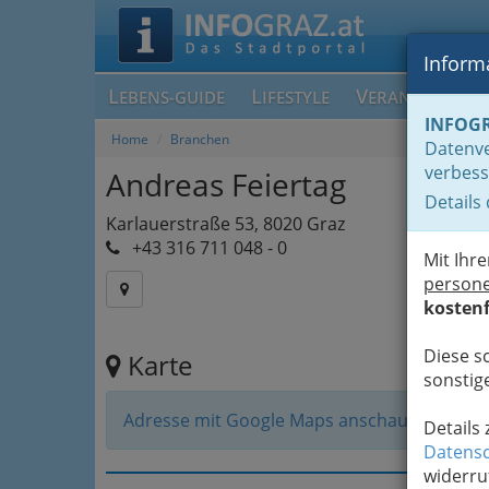
Informa
L
L
V
EBENS-GUIDE
IFESTYLE
ERANSTALTUN
INFOG
Home
Branchen
Datenve
verbess
Andreas Feiertag
Details
Karlauerstraße 53, 8020 Graz
+43 316 711 048 - 0
Mit Ihr
person
kostenf
Diese s
Karte
sonstige
Adresse mit Google Maps anschauen
Details
Datensc
widerru