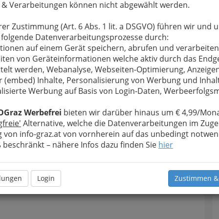
 & Verarbeitungen können nicht abgewählt werden.
rer Zustimmung (Art. 6 Abs. 1 lit. a DSGVO) führen wir und 
 folgende Datenverarbeitungsprozesse durch:
tionen auf einem Gerät speichern, abrufen und verarbeiten
iten von Geräteinformationen welche aktiv durch das Endg
telt werden, Webanalyse, Webseiten-Optimierung, Anzeige
r (embed) Inhalte, Personalisierung von Werbung und Inhal
lisierte Werbung auf Basis von Login-Daten, Werbeerfolg
OGraz Werbefrei
bieten wir darüber hinaus um € 4,99/Mona
gfreie'
Alternative, welche die Datenverarbeitungen im Zuge
 von info-graz.at von vornherein auf das unbedingt notwen
Navig
beschränkt – nähere Infos dazu finden Sie
hier
Nach
llungen
Login
Zustimmen &