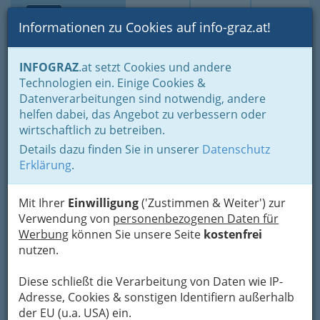
Toggle navi
Suche
Login
Menü
Informationen zu Cookies auf info-graz.at!
Home
Branchen
INFOGRAZ
.at setzt Cookies und andere
Technologien ein. Einige Cookies &
Roland Kirschner
Datenverarbeitungen sind notwendig, andere
helfen dabei, das Angebot zu verbessern oder
Laimburggasse 111, 8010 Graz
wirtschaftlich zu betreiben.
+43 316 686 562
Details dazu finden Sie in unserer
Datenschutz
Erklärung
.
Mit Ihrer
Einwilligung
('Zustimmen & Weiter') zur
Karte
Verwendung von
personenbezogenen Daten für
Werbung
können Sie unsere Seite
kostenfrei
Adresse mit Google Maps anschauen
nutzen.
Diese schließt die Verarbeitung von Daten wie IP-
Adresse, Cookies & sonstigen Identifiern außerhalb
der EU (u.a. USA) ein.