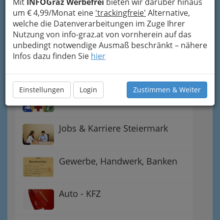
Mit
INFOGraz Werbefrei
bieten wir darüber hinaus
um € 4,99/Monat eine
'trackingfreie'
Alternative,
Gutschein-Welt: von myToys
welche die Datenverarbeitungen im Zuge Ihrer
bis H&M, C&A u.v.m.
Nutzung von info-graz.at von vornherein auf das
unbedingt notwendige Ausmaß beschränkt – nähere
Infos dazu finden Sie
hier
Gewinnspiele - Lokale
Gutscheine
Einstellungen
Login
Zustimmen & Weiter
Notdienste für (fast) alle Fälle
Jobs & Karriere Steiermark
Gewerbe, Handwerk, Banken
Auto - KFZ