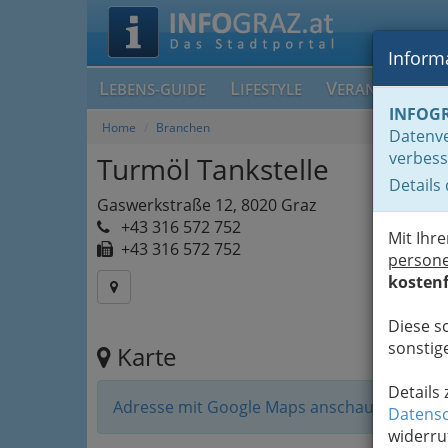
Informa
L
L
V
EBENS-GUIDE
IFESTYLE
ERANSTALTUN
INFOG
Home
Branchen
Datenve
verbess
Turmöl Tankstelle
Details
Gaswerkstraße 12, 8020 Graz
+43 316 572 752
Mit Ihr
+43 316 572 752
person
kostenf
Diese s
sonstige
Karte
Details
Adresse mit Google Maps anschauen
Datensc
widerru