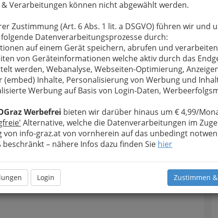
 & Verarbeitungen können nicht abgewählt werden.
rer Zustimmung (Art. 6 Abs. 1 lit. a DSGVO) führen wir und 
 folgende Datenverarbeitungsprozesse durch:
tionen auf einem Gerät speichern, abrufen und verarbeiten
iten von Geräteinformationen welche aktiv durch das Endg
telt werden, Webanalyse, Webseiten-Optimierung, Anzeige
r (embed) Inhalte, Personalisierung von Werbung und Inhal
lisierte Werbung auf Basis von Login-Daten, Werbeerfolg
OGraz Werbefrei
bieten wir darüber hinaus um € 4,99/Mona
gfreie'
Alternative, welche die Datenverarbeitungen im Zuge
 von info-graz.at von vornherein auf das unbedingt notwen
beschränkt – nähere Infos dazu finden Sie
hier
Navig
Nach
llungen
Login
Zustimmen &