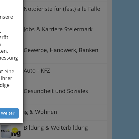
Notdienste für (fast) alle Fälle
unsere
Jobs & Karriere Steiermark
,
erät
n
Gewerbe, Handwerk, Banken
ten,
smessung
Auto - KFZ
t eine
 Ihrer
dige
Gesundheit und Soziales
ation
 Oben
Betreuung & Wohnen
 Weiter
Bildung & Weiterbildung