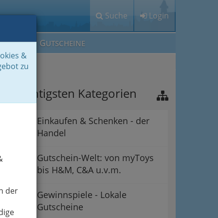
Suche
Login
M
G
EIN IG
UTSCHEINE
ookies &
gebot zu
ie wichtigsten Kategorien
Einkaufen & Schenken - der
Handel
Gutschein-Welt: von myToys
&
bis H&M, C&A u.v.m.
n der
Gewinnspiele - Lokale
Gutscheine
dige