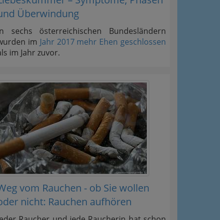
und Überwindung
In sechs österreichischen Bundesländern
wurden im
Jahr 2017 mehr Ehen geschlossen
als im Jahr zuvor.
Weg vom Rauchen - ob Sie wollen
oder nicht: Rauchen aufhören
Jeder Raucher und jede Raucherin hat schon