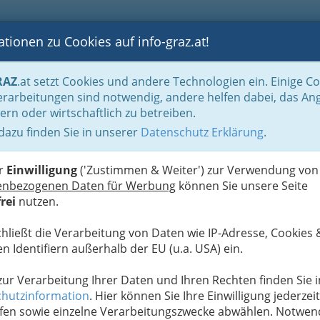
tionen zu Cookies auf info-graz.at!
B
F
G
B
GEN
LOGS
OTOS
ASTRONOMIE
RANCHEN
RAZ
.at setzt Cookies und andere Technologien ein. Einige C
rarbeitungen sind notwendig, andere helfen dabei, das An
ern oder wirtschaftlich zu betreiben.
 dazu finden Sie in unserer
Datenschutz Erklärung
.
D
er
Einwilligung
('Zustimmen & Weiter') zur Verwendung von
enbezogenen Daten für Werbung
können Sie unsere Seite
rei
nutzen.
chließt die Verarbeitung von Daten wie IP-Adresse, Cookies 
n Identifiern außerhalb der EU (u.a. USA) ein.
 zur Verarbeitung Ihrer Daten und Ihren Rechten finden Sie i
hutzinformation
. Hier können Sie Ihre Einwilligung jederzeit
fen sowie einzelne Verarbeitungszwecke abwählen. Notwen