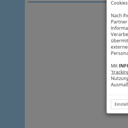
Cookies
Nach Ih
Partner
Informa
Verarbe
übermit
externe
Persona
Mit
INF
'trackin
Nutzung
Ausmaß 
Einste