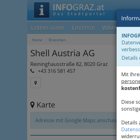
Informa
L
L
V
EBENS-GUIDE
IFESTYLE
ERANSTALTUN
INFOG
Home
Branchen
Datenve
verbess
Shell Austria AG
Details
Reininghausstraße 82, 8020 Graz
+43 316 581 457
Mit Ihr
person
kostenf
Diese s
Karte
sonstige
Adresse mit Google Maps anschauen
Details
Datensc
widerru