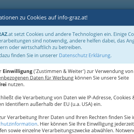
tionen zu Cookies auf info-graz.at!
B
F
G
B
GEN
LOGS
OTOS
ASTRONOMIE
RANCHEN
RAZ
.at setzt Cookies und andere Technologien ein. Einige C
rarbeitungen sind notwendig, andere helfen dabei, das An
ern oder wirtschaftlich zu betreiben.
 dazu finden Sie in unserer
Datenschutz Erklärung
.
D
er
Einwilligung
('Zustimmen & Weiter') zur Verwendung von
enbezogenen Daten für Werbung
können Sie unsere Seite
rei
nutzen.
chließt die Verarbeitung von Daten wie IP-Adresse, Cookies 
n Identifiern außerhalb der EU (u.a. USA) ein.
 zur Verarbeitung Ihrer Daten und Ihren Rechten finden Sie i
hutzinformation
. Hier können Sie Ihre Einwilligung jederzeit
fen sowie einzelne Verarbeitungszwecke abwählen. Notwen