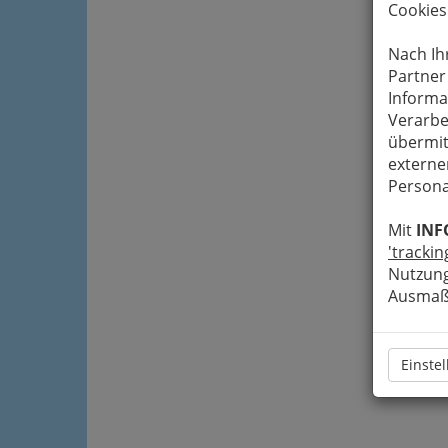
Cookies
Nach Ih
Partner
Informa
Verarbe
übermit
externe
Persona
Mit
INF
'trackin
Nutzung
Ausmaß 
Einste