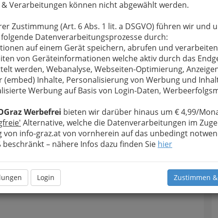
 & Verarbeitungen können nicht abgewählt werden.
rer Zustimmung (Art. 6 Abs. 1 lit. a DSGVO) führen wir und 
 folgende Datenverarbeitungsprozesse durch:
tionen auf einem Gerät speichern, abrufen und verarbeiten
iten von Geräteinformationen welche aktiv durch das Endg
telt werden, Webanalyse, Webseiten-Optimierung, Anzeige
r (embed) Inhalte, Personalisierung von Werbung und Inhal
lisierte Werbung auf Basis von Login-Daten, Werbeerfolg
OGraz Werbefrei
bieten wir darüber hinaus um € 4,99/Mona
gfreie'
Alternative, welche die Datenverarbeitungen im Zuge
 von info-graz.at von vornherein auf das unbedingt notwen
Navig
beschränkt – nähere Infos dazu finden Sie
hier
Nach
llungen
Login
Zustimmen &