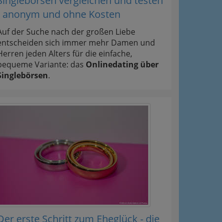
Singlebörsen vergleichen und testen
- anonym und ohne Kosten
Auf der Suche nach der großen Liebe
entscheiden sich immer mehr Damen und
Herren jeden Alters für die einfache,
bequeme Variante: das
Onlinedating über
Singlebörsen
.
Der erste Schritt zum Eheglück - die