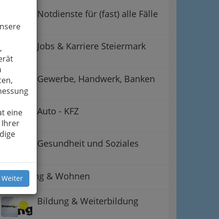
Notdienste für (fast) alle Fälle
unsere
Jobs & Karriere Steiermark
,
erät
n
Gewerbe, Handwerk, Banken
ten,
smessung
Auto - KFZ
t eine
 Ihrer
dige
ation
Gesundheit und Soziales
 Oben
Betreuung & Wohnen
 Weiter
Bildung & Weiterbildung