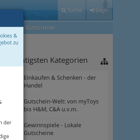
Suche
Login
M
G
EIN IG
UTSCHEINE
ookies &
gebot zu
ie wichtigsten Kategorien
Einkaufen & Schenken - der
Handel
Gutschein-Welt: von myToys
&
bis H&M, C&A u.v.m.
n der
Gewinnspiele - Lokale
Gutscheine
dige