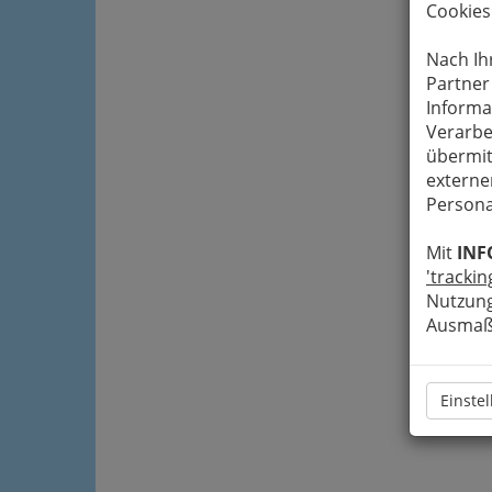
Cookies
Nach Ih
Partner
Informa
Verarbe
übermit
externe
Persona
Mit
INF
'trackin
Nutzung
Ausmaß 
Einste