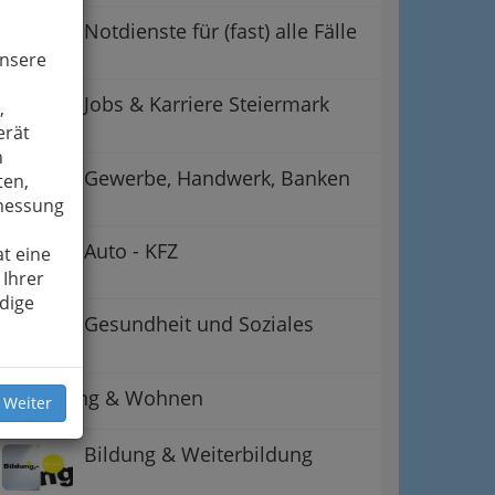
Notdienste für (fast) alle Fälle
unsere
Jobs & Karriere Steiermark
,
erät
n
Gewerbe, Handwerk, Banken
ten,
smessung
Auto - KFZ
t eine
 Ihrer
dige
Gesundheit und Soziales
Betreuung & Wohnen
 Weiter
Bildung & Weiterbildung