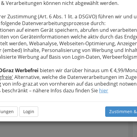
 & Verarbeitungen können nicht abgewählt werden.
rer Zustimmung (Art. 6 Abs. 1 lit. a DSGVO) führen wir und 
 folgende Datenverarbeitungsprozesse durch:
tionen auf einem Gerät speichern, abrufen und verarbeiten
iten von Geräteinformationen welche aktiv durch das Endg
telt werden, Webanalyse, Webseiten-Optimierung, Anzeige
r (embed) Inhalte, Personalisierung von Werbung und Inhal
lisierte Werbung auf Basis von Login-Daten, Werbeerfolg
OGraz Werbefrei
bieten wir darüber hinaus um € 4,99/Mona
gfreie'
Alternative, welche die Datenverarbeitungen im Zuge
 von info-graz.at von vornherein auf das unbedingt notwen
beschränkt – nähere Infos dazu finden Sie
hier
llungen
Login
Zustimmen &