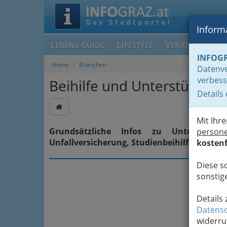
Informa
L
L
V
EBENS-GUIDE
IFESTYLE
ERANSTALTUN
INFOG
Home
Branchen
Datenve
verbess
Beihilfe und Unterstützung
Details
Mit Ihr
Grundsätzliche Infos zu Unterstützu
person
Unfallversicherung, Studienbeihilfe und Fö
kostenf
Diese s
sonstige
Details
Datensc
widerru