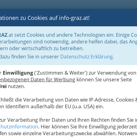
tionen zu Cookies auf info-graz.at!
B
F
G
B
GEN
LOGS
OTOS
ASTRONOMIE
RANCHEN
RAZ
.at setzt Cookies und andere Technologien ein. Einige C
rarbeitungen sind notwendig, andere helfen dabei, das An
ern oder wirtschaftlich zu betreiben.
 dazu finden Sie in unserer
Datenschutz Erklärung
.
D
er
Einwilligung
('Zustimmen & Weiter') zur Verwendung von
ngen wie Familienbeihilfe, Kranken- und
enbezogenen Daten für Werbung
können Sie unsere Seite
rderungen.
rei
nutzen.
chließt die Verarbeitung von Daten wie IP-Adresse, Cookies 
n Identifiern außerhalb der EU (u.a. USA) ein.
 zur Verarbeitung Ihrer Daten und Ihren Rechten finden Sie i
hutzinformation
. Hier können Sie Ihre Einwilligung jederzeit
fen sowie einzelne Verarbeitungszwecke abwählen. Notwen