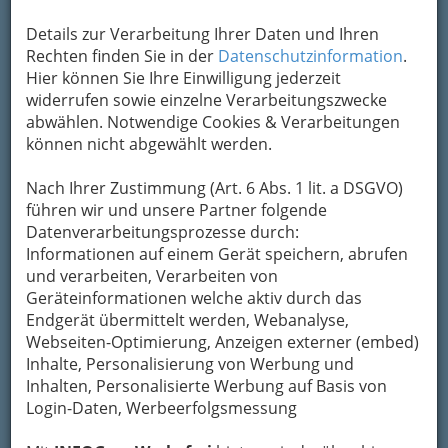
Um die Info-Graz Firmen
vor Spam-Mails zu
Details zur Verarbeitung Ihrer Daten und Ihren
bewahren
, verwenden wir an dieser Stelle zur
Rechten finden Sie in der
Datenschutzinformation
.
Übermittlung Ihrer Nachricht ein sicheres
Hier können Sie Ihre Einwilligung jederzeit
Formular. Ihre Nachricht wird nach dem
widerrufen sowie einzelne Verarbeitungszwecke
Absenden umgehend per Mail an das
abwählen. Notwendige Cookies & Verarbeitungen
Unternehmen Franz Peier´s Koch-Art
können nicht abgewählt werden.
weitergeleitet.
Nach Ihrer Zustimmung (Art. 6 Abs. 1 lit. a DSGVO)
Mein Name
führen wir und unsere Partner folgende
Datenverarbeitungsprozesse durch:
Informationen auf einem Gerät speichern, abrufen
Meine Email Adresse
und verarbeiten, Verarbeiten von
Geräteinformationen welche aktiv durch das
Endgerät übermittelt werden, Webanalyse,
Webseiten-Optimierung, Anzeigen externer (embed)
Mein Betreff
Inhalte, Personalisierung von Werbung und
Inhalten, Personalisierte Werbung auf Basis von
Login-Daten, Werbeerfolgsmessung
Meine Nachricht