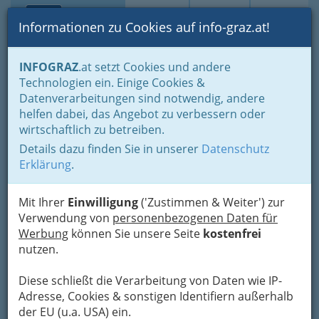
Toggle navi
Suche
Login
Menü
Informationen zu Cookies auf info-graz.at!
Home
Branchen
INFOGRAZ
.at setzt Cookies und andere
Technologien ein. Einige Cookies &
Franz Peier´s Koch-Art
Datenverarbeitungen sind notwendig, andere
helfen dabei, das Angebot zu verbessern oder
Grüne Gasse 59, 8020 Graz
wirtschaftlich zu betreiben.
+43 316 714 191
+43 664 380 84 34
Details dazu finden Sie in unserer
Datenschutz
Erklärung
.
Mit Ihrer
Einwilligung
('Zustimmen & Weiter') zur
Verwendung von
personenbezogenen Daten für
Karte
Werbung
können Sie unsere Seite
kostenfrei
nutzen.
Adresse mit Google Maps anschauen
Diese schließt die Verarbeitung von Daten wie IP-
Adresse, Cookies & sonstigen Identifiern außerhalb
der EU (u.a. USA) ein.
Kontaktaufnahme