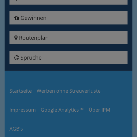
Gewinnen
Routenplan
Sprüche
Startseite
Werben ohne Streuverluste
Impressum
Google Analytics™
Über IPM
AGB's