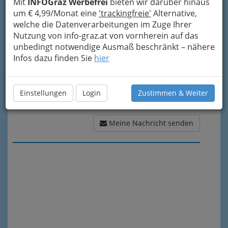
Mit
INFOGraz Werbefrei
bieten wir darüber hinaus
Meine Nachricht
um € 4,99/Monat eine
'trackingfreie'
Alternative,
welche die Datenverarbeitungen im Zuge Ihrer
Nutzung von info-graz.at von vornherein auf das
unbedingt notwendige Ausmaß beschränkt – nähere
Infos dazu finden Sie
hier
Einstellungen
Login
Zustimmen & Weiter
Meine Nachricht senden