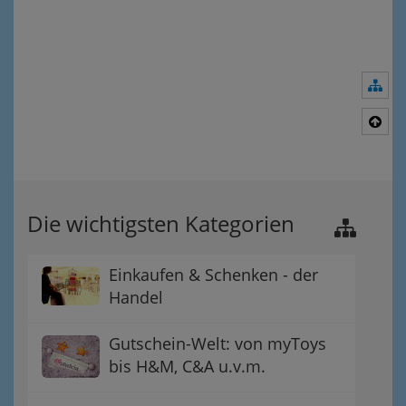
Nav
Nac
Die wichtigsten Kategorien
Einkaufen & Schenken - der
Handel
Gutschein-Welt: von myToys
bis H&M, C&A u.v.m.