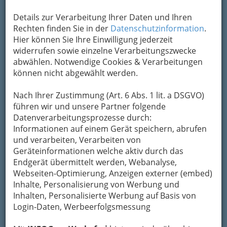
Kontaktaufnahme
Details zur Verarbeitung Ihrer Daten und Ihren
Rechten finden Sie in der
Datenschutzinformation
.
Um die Info-Graz Firmen
vor Spam-Mails zu
Hier können Sie Ihre Einwilligung jederzeit
bewahren
, verwenden wir an dieser Stelle zur
widerrufen sowie einzelne Verarbeitungszwecke
Übermittlung Ihrer Nachricht ein sicheres
abwählen. Notwendige Cookies & Verarbeitungen
Formular. Ihre Nachricht wird nach dem
können nicht abgewählt werden.
Absenden umgehend per Mail an das
Unternehmen St. Martin, Fachschule für Land-
Nach Ihrer Zustimmung (Art. 6 Abs. 1 lit. a DSGVO)
und Ernährungswirtschaft weitergeleitet.
führen wir und unsere Partner folgende
Mein Name
Datenverarbeitungsprozesse durch:
Informationen auf einem Gerät speichern, abrufen
und verarbeiten, Verarbeiten von
Geräteinformationen welche aktiv durch das
Meine Email Adresse
Endgerät übermittelt werden, Webanalyse,
Webseiten-Optimierung, Anzeigen externer (embed)
Inhalte, Personalisierung von Werbung und
Mein Betreff
Inhalten, Personalisierte Werbung auf Basis von
Login-Daten, Werbeerfolgsmessung