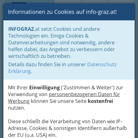
Toggle navi
Suche
Login
Menü
Informationen zu Cookies auf info-graz.at!
Home
Branchen
INFOGRAZ
.at setzt Cookies und andere
Technologien ein. Einige Cookies &
Fachschule für Land- und
Datenverarbeitungen sind notwendig, andere
Ernährungswirtschaft
helfen dabei, das Angebot zu verbessern oder
wirtschaftlich zu betreiben.
Kehlbergstraße 35, 8054 Graz
Details dazu finden Sie in unserer
Datenschutz
+43 316 283 655 - 53
Erklärung
.
+43 316 283 655 - 38
Mit Ihrer
Einwilligung
('Zustimmen & Weiter') zur
Verwendung von
personenbezogenen Daten für
Werbung
können Sie unsere Seite
kostenfrei
Karte
nutzen.
Diese schließt die Verarbeitung von Daten wie IP-
Adresse mit Google Maps anschauen
Adresse, Cookies & sonstigen Identifiern außerhalb
der EU (u.a. USA) ein.