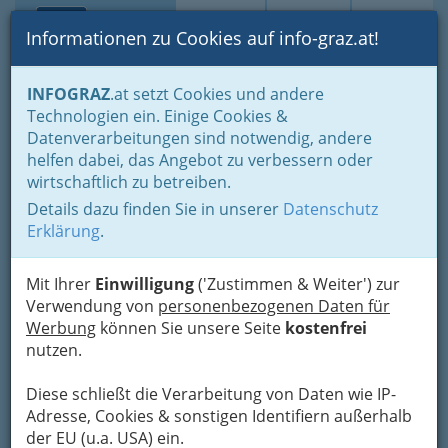
Toggle navi
Suche
Login
Menü
Informationen zu Cookies auf info-graz.at!
Home
Branchen
INFOGRAZ
.at setzt Cookies und andere
Technologien ein. Einige Cookies &
Sudetendeutsche
Nav
Datenverarbeitungen sind notwendig, andere
Landmannschaft i.d. Stmk
helfen dabei, das Angebot zu verbessern oder
wirtschaftlich zu betreiben.
Beethovenstrasse 23, 8010 Graz
Details dazu finden Sie in unserer
Datenschutz
0316 / 38 39 28
Erklärung
.
Mit Ihrer
Einwilligung
('Zustimmen & Weiter') zur
Verwendung von
personenbezogenen Daten für
Karte
Werbung
können Sie unsere Seite
kostenfrei
nutzen.
Adresse mit Google Maps anschauen
Diese schließt die Verarbeitung von Daten wie IP-
Adresse, Cookies & sonstigen Identifiern außerhalb
der EU (u.a. USA) ein.