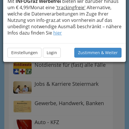
Mit
INFOGraz Werbefrei
bieten wir darüber hinaus
Handel
um € 4,99/Monat eine
'trackingfreie'
Alternative,
welche die Datenverarbeitungen im Zuge Ihrer
Nutzung von info-graz.at von vornherein auf das
Gutschein-Welt: von myToys
unbedingt notwendige Ausmaß beschränkt – nähere
bis H&M, C&A u.v.m.
Infos dazu finden Sie
hier
Gewinnspiele - Lokale
Gutscheine
Einstellungen
Login
Zustimmen & Weiter
Notdienste für (fast) alle Fälle
Jobs & Karriere Steiermark
Gewerbe, Handwerk, Banken
Auto - KFZ