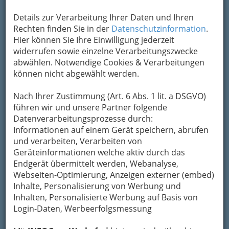
Kontaktaufnahme
Details zur Verarbeitung Ihrer Daten und Ihren
Um die Info-Graz Firmen
vor Spam-Mails zu
Rechten finden Sie in der
Datenschutzinformation
.
bewahren
, verwenden wir an dieser Stelle zur
Hier können Sie Ihre Einwilligung jederzeit
Übermittlung Ihrer Nachricht ein sicheres
widerrufen sowie einzelne Verarbeitungszwecke
Formular. Ihre Nachricht wird nach dem
abwählen. Notwendige Cookies & Verarbeitungen
Absenden umgehend per Mail an das
können nicht abgewählt werden.
Unternehmen Burg Rabenstein Informations-
und Betriebs GesmbH weitergeleitet.
Nach Ihrer Zustimmung (Art. 6 Abs. 1 lit. a DSGVO)
führen wir und unsere Partner folgende
Mein Name
Datenverarbeitungsprozesse durch:
Informationen auf einem Gerät speichern, abrufen
und verarbeiten, Verarbeiten von
Meine Email Adresse
Geräteinformationen welche aktiv durch das
Endgerät übermittelt werden, Webanalyse,
Webseiten-Optimierung, Anzeigen externer (embed)
Inhalte, Personalisierung von Werbung und
Mein Betreff
Inhalten, Personalisierte Werbung auf Basis von
Login-Daten, Werbeerfolgsmessung
Meine Nachricht