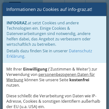
Toggle navi
Suche
Login
Menü
Informationen zu Cookies auf info-graz.at!
Home
Branchen
INFOGRAZ
.at setzt Cookies und andere
Technologien ein. Einige Cookies &
Burg Rabenstein
Datenverarbeitungen sind notwendig, andere
Informations- und Betriebs
helfen dabei, das Angebot zu verbessern oder
GesmbH
wirtschaftlich zu betreiben.
Details dazu finden Sie in unserer
Datenschutz
Adriach 41, 8130 Frohnleiten
Erklärung
.
+43 3126 39 775-13
+43 3126 39 775-10
Mit Ihrer
Einwilligung
('Zustimmen & Weiter') zur
Verwendung von
personenbezogenen Daten für
Werbung
können Sie unsere Seite
kostenfrei
nutzen.
Karte
Diese schließt die Verarbeitung von Daten wie IP-
Adresse, Cookies & sonstigen Identifiern außerhalb
Karte anzeigen
der EU (u.a. USA) ein.