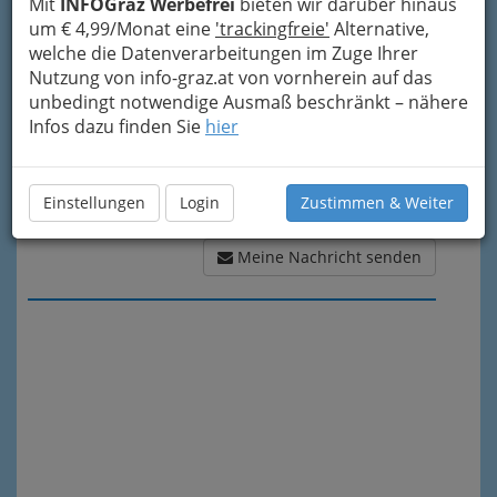
Mit
INFOGraz Werbefrei
bieten wir darüber hinaus
um € 4,99/Monat eine
'trackingfreie'
Alternative,
welche die Datenverarbeitungen im Zuge Ihrer
Nutzung von info-graz.at von vornherein auf das
unbedingt notwendige Ausmaß beschränkt – nähere
Infos dazu finden Sie
hier
Einstellungen
Login
Zustimmen & Weiter
Meine Nachricht senden