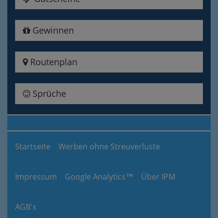
Gewinnen
Routenplan
Sprüche
Startseite
Werben ohne Streuverluste
Impressum
Google Analytics™
Über IPM
AGB's