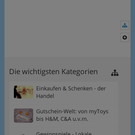
Nav
Nac
Die wichtigsten Kategorien
Einkaufen & Schenken - der
Handel
Gutschein-Welt: von myToys
bis H&M, C&A u.v.m.
Gewinnspiele - Lokale