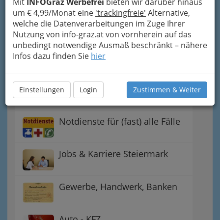
Mit
INFOGraz Werbefrei
bieten wir darüber hinaus
Einkaufen & Schenken - der
um € 4,99/Monat eine
'trackingfreie'
Alternative,
Handel
welche die Datenverarbeitungen im Zuge Ihrer
Nutzung von info-graz.at von vornherein auf das
unbedingt notwendige Ausmaß beschränkt – nähere
Gutschein-Welt: von myToys
Infos dazu finden Sie
hier
bis H&M, C&A u.v.m.
Gewinnspiele - Lokale
Einstellungen
Login
Zustimmen & Weiter
Gutscheine
Notdienste für (fast) alle Fälle
Jobs & Karriere Steiermark
Gewerbe, Handwerk, Banken
Auto - KFZ