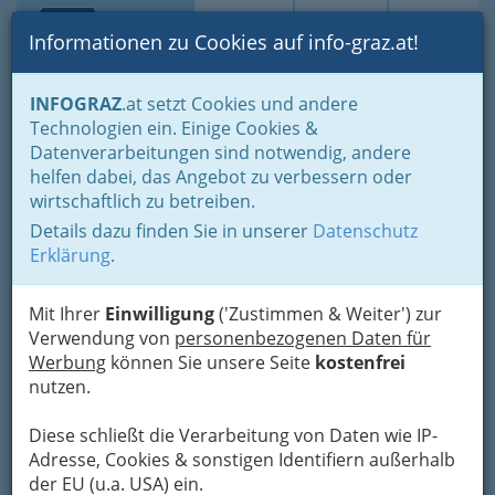
Toggle navi
Suche
Login
Menü
Informationen zu Cookies auf info-graz.at!
Home
Branchen
INFOGRAZ
.at setzt Cookies und andere
Technologien ein. Einige Cookies &
EPG Vermögensverwaltungs
Nav
Datenverarbeitungen sind notwendig, andere
GmbH
helfen dabei, das Angebot zu verbessern oder
wirtschaftlich zu betreiben.
Harter Straße 1, 8010 Graz
Details dazu finden Sie in unserer
Datenschutz
+43 316 262 267
Erklärung
.
+43 316 2622 67-13
Mit Ihrer
Einwilligung
('Zustimmen & Weiter') zur
Verwendung von
personenbezogenen Daten für
Werbung
können Sie unsere Seite
kostenfrei
Karte
nutzen.
Diese schließt die Verarbeitung von Daten wie IP-
Adresse mit Google Maps anschauen
Adresse, Cookies & sonstigen Identifiern außerhalb
der EU (u.a. USA) ein.