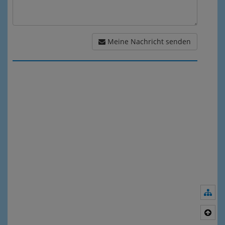
Meine Nachricht senden
Nav
Nac