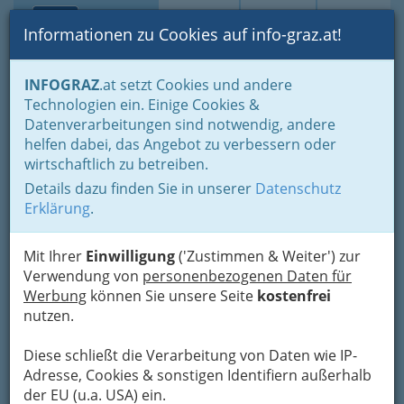
Toggle navi
Suche
Login
Menü
Informationen zu Cookies auf info-graz.at!
Home
Branchen
INFOGRAZ
.at setzt Cookies und andere
Technologien ein. Einige Cookies &
Hotel Paradies ****
Datenverarbeitungen sind notwendig, andere
helfen dabei, das Angebot zu verbessern oder
Straßganger Straße 380, 8054 Graz
wirtschaftlich zu betreiben.
+43 316 282 156
+43 316 282 156 - 6
Details dazu finden Sie in unserer
Datenschutz
Erklärung
.
Mit Ihrer
Einwilligung
('Zustimmen & Weiter') zur
Herzlich Willkommen im Hotel
Verwendung von
personenbezogenen Daten für
Paradies
Werbung
können Sie unsere Seite
kostenfrei
Die paradiesischen
nutzen.
Möglichkeiten im Überblick:
Diese schließt die Verarbeitung von Daten wie IP-
Adresse, Cookies & sonstigen Identifiern außerhalb
der EU (u.a. USA) ein.