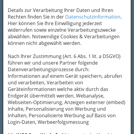
Details zur Verarbeitung Ihrer Daten und Ihren
Rechten finden Sie in der
Datenschutzinformation
.
Hier können Sie Ihre Einwilligung jederzeit
widerrufen sowie einzelne Verarbeitungszwecke
abwählen. Notwendige Cookies & Verarbeitungen
können nicht abgewählt werden.
Nach Ihrer Zustimmung (Art. 6 Abs. 1 lit. a DSGVO)
führen wir und unsere Partner folgende
Zur Lage:
Datenverarbeitungsprozesse durch:
Informationen auf einem Gerät speichern, abrufen
Ruhige, grüne Lage im Westen von Graz
und verarbeiten, Verarbeiten von
Gute Erreichbarkeit über die Autobahn
Geräteinformationen welche aktiv durch das
Großer kostenloser Parkplatz für ca. 300 Autos
Endgerät übermittelt werden, Webanalyse,
direkt vor dem Haus
Webseiten-Optimierung, Anzeigen externer (embed)
hoteleigene Tiefgarage (ca. 30 Stellplätze)
Inhalte, Personalisierung von Werbung und
alle 10 Minuten Bus ins Zentrum (Haltestelle
Inhalten, Personalisierte Werbung auf Basis von
an der Hoteleinfahrt)
Login-Daten, Werbeerfolgsmessung
Was bieten wir: