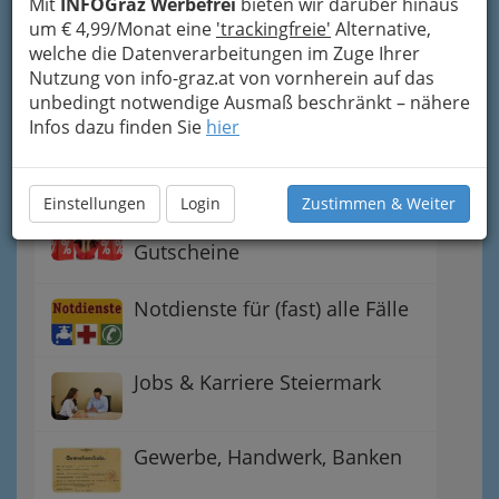
Mit
INFOGraz Werbefrei
bieten wir darüber hinaus
um € 4,99/Monat eine
'trackingfreie'
Alternative,
welche die Datenverarbeitungen im Zuge Ihrer
Einkaufen & Schenken - der
Nutzung von info-graz.at von vornherein auf das
Handel
unbedingt notwendige Ausmaß beschränkt – nähere
Infos dazu finden Sie
hier
Gutschein-Welt: von myToys
bis H&M, C&A u.v.m.
Einstellungen
Login
Zustimmen & Weiter
Gewinnspiele - Lokale
Gutscheine
Notdienste für (fast) alle Fälle
Jobs & Karriere Steiermark
Gewerbe, Handwerk, Banken