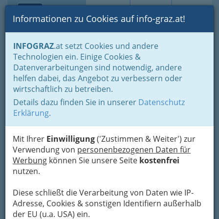
Toggle navi
Suche
Login
Menü
Informationen zu Cookies auf info-graz.at!
Home
Branchen
INFOGRAZ
.at setzt Cookies und andere
Technologien ein. Einige Cookies &
Karl-Schubert-Schule
Datenverarbeitungen sind notwendig, andere
Waldorfkindergarten mit
helfen dabei, das Angebot zu verbessern oder
Integration
wirtschaftlich zu betreiben.
Details dazu finden Sie in unserer
Datenschutz
Riesstraße 351, 8010 Graz
Erklärung
.
+43 316 302 434
+43 650 300 24 34
Mit Ihrer
Einwilligung
('Zustimmen & Weiter') zur
Verwendung von
personenbezogenen Daten für
Werbung
können Sie unsere Seite
kostenfrei
nutzen.
Karte
Diese schließt die Verarbeitung von Daten wie IP-
Adresse, Cookies & sonstigen Identifiern außerhalb
Adresse mit Google Maps anschauen
der EU (u.a. USA) ein.