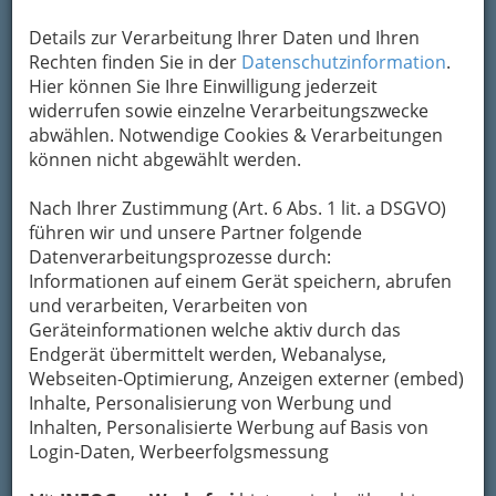
bewahren
, verwenden wir an dieser Stelle zur
Details zur Verarbeitung Ihrer Daten und Ihren
Übermittlung Ihrer Nachricht ein sicheres
Rechten finden Sie in der
Datenschutzinformation
.
Formular. Ihre Nachricht wird nach dem
Hier können Sie Ihre Einwilligung jederzeit
Absenden umgehend per Mail an das
widerrufen sowie einzelne Verarbeitungszwecke
Unternehmen Intro - Graz - Spection
abwählen. Notwendige Cookies & Verarbeitungen
weitergeleitet.
können nicht abgewählt werden.
Mein Name
Nach Ihrer Zustimmung (Art. 6 Abs. 1 lit. a DSGVO)
führen wir und unsere Partner folgende
Meine Email Adresse
Datenverarbeitungsprozesse durch:
Informationen auf einem Gerät speichern, abrufen
und verarbeiten, Verarbeiten von
Geräteinformationen welche aktiv durch das
Mein Betreff
Endgerät übermittelt werden, Webanalyse,
Webseiten-Optimierung, Anzeigen externer (embed)
Inhalte, Personalisierung von Werbung und
Meine Nachricht
Inhalten, Personalisierte Werbung auf Basis von
Login-Daten, Werbeerfolgsmessung