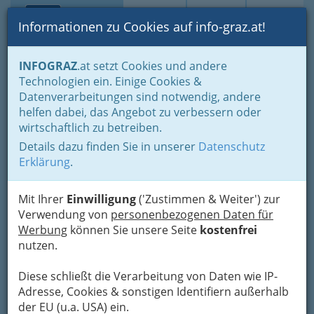
Toggle navi
Suche
Login
Menü
Informationen zu Cookies auf info-graz.at!
Home
Branchen
INFOGRAZ
.at setzt Cookies und andere
Technologien ein. Einige Cookies &
Intro - Graz - Spection
Nav
Datenverarbeitungen sind notwendig, andere
helfen dabei, das Angebot zu verbessern oder
Körösistraße 59, 8010 Graz
wirtschaftlich zu betreiben.
+43 316 673 969
+43 316 673 969
Details dazu finden Sie in unserer
Datenschutz
Erklärung
.
Mit Ihrer
Einwilligung
('Zustimmen & Weiter') zur
Verwendung von
personenbezogenen Daten für
Karte
Werbung
können Sie unsere Seite
kostenfrei
nutzen.
Karte anzeigen
Diese schließt die Verarbeitung von Daten wie IP-
Kontaktaufnahme
Adresse, Cookies & sonstigen Identifiern außerhalb
der EU (u.a. USA) ein.
Um die Info-Graz Firmen
vor Spam-Mails zu