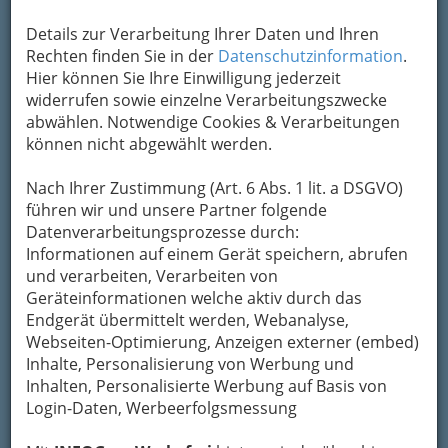
Details zur Verarbeitung Ihrer Daten und Ihren
Adresse mit Google Maps anschauen
Rechten finden Sie in der
Datenschutzinformation
.
Hier können Sie Ihre Einwilligung jederzeit
widerrufen sowie einzelne Verarbeitungszwecke
Kontaktaufnahme
abwählen. Notwendige Cookies & Verarbeitungen
können nicht abgewählt werden.
Um die Info-Graz Firmen
vor Spam-Mails zu
bewahren
, verwenden wir an dieser Stelle zur
Nach Ihrer Zustimmung (Art. 6 Abs. 1 lit. a DSGVO)
Übermittlung Ihrer Nachricht ein sicheres
führen wir und unsere Partner folgende
Formular. Ihre Nachricht wird nach dem
Datenverarbeitungsprozesse durch:
Absenden umgehend per Mail an das
Informationen auf einem Gerät speichern, abrufen
Unternehmen China Restaurant Goldene
und verarbeiten, Verarbeiten von
Schwalbe - JIN & SHAN GmbH NACHF. KEG
Geräteinformationen welche aktiv durch das
weitergeleitet.
Endgerät übermittelt werden, Webanalyse,
Mein Name
Webseiten-Optimierung, Anzeigen externer (embed)
Inhalte, Personalisierung von Werbung und
Inhalten, Personalisierte Werbung auf Basis von
Login-Daten, Werbeerfolgsmessung
Meine Email Adresse