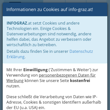
Toggle navi
Suche
Login
Menü
Informationen zu Cookies auf info-graz.at!
Home
Branchen
INFOGRAZ
.at setzt Cookies und andere
Technologien ein. Einige Cookies &
China Restaurant Goldene
Datenverarbeitungen sind notwendig, andere
Schwalbe - JIN & SHAN
helfen dabei, das Angebot zu verbessern oder
GmbH NACHF. KEG
wirtschaftlich zu betreiben.
Details dazu finden Sie in unserer
Datenschutz
Lagergasse 67, 8020 Graz
Erklärung
.
+43 316 724 199
+43 316 724 199
Mit Ihrer
Einwilligung
('Zustimmen & Weiter') zur
+43 664 2755 762
Verwendung von
personenbezogenen Daten für
Werbung
können Sie unsere Seite
kostenfrei
nutzen.
Online-Bestellservice
Diese schließt die Verarbeitung von Daten wie IP-
Adresse, Cookies & sonstigen Identifiern außerhalb
Karte
der EU (u.a. USA) ein.