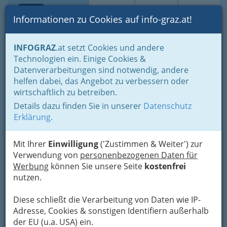
Toggle navi
Suche
Login
Menü
Informationen zu Cookies auf info-graz.at!
Home
Branchen
INFOGRAZ
.at setzt Cookies und andere
Technologien ein. Einige Cookies &
Machater Weinbau &
Nav
Datenverarbeitungen sind notwendig, andere
Buschenschank Florlwirt
helfen dabei, das Angebot zu verbessern oder
wirtschaftlich zu betreiben.
Gundersdorf 3, 8511 St.Stefan/ Stainz
Details dazu finden Sie in unserer
Datenschutz
+43 3463 816 49
Erklärung
.
Mit Ihrer
Einwilligung
('Zustimmen & Weiter') zur
Verwendung von
personenbezogenen Daten für
Karte
Werbung
können Sie unsere Seite
kostenfrei
nutzen.
Karte anzeigen
Diese schließt die Verarbeitung von Daten wie IP-
Kontaktaufnahme
Adresse, Cookies & sonstigen Identifiern außerhalb
der EU (u.a. USA) ein.