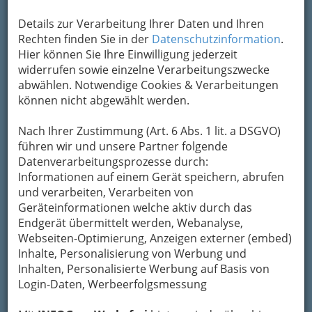
Um die Info-Graz Firmen
vor Spam-Mails zu
bewahren
, verwenden wir an dieser Stelle zur
Details zur Verarbeitung Ihrer Daten und Ihren
Übermittlung Ihrer Nachricht ein sicheres
Rechten finden Sie in der
Datenschutzinformation
.
Formular. Ihre Nachricht wird nach dem
Hier können Sie Ihre Einwilligung jederzeit
Absenden umgehend per Mail an das
widerrufen sowie einzelne Verarbeitungszwecke
Unternehmen Machater Weinbau &
abwählen. Notwendige Cookies & Verarbeitungen
Buschenschank Florlwirt weitergeleitet.
können nicht abgewählt werden.
Mein Name
Nach Ihrer Zustimmung (Art. 6 Abs. 1 lit. a DSGVO)
führen wir und unsere Partner folgende
Datenverarbeitungsprozesse durch:
Meine Email Adresse
Informationen auf einem Gerät speichern, abrufen
und verarbeiten, Verarbeiten von
Geräteinformationen welche aktiv durch das
Mein Betreff
Endgerät übermittelt werden, Webanalyse,
Webseiten-Optimierung, Anzeigen externer (embed)
Inhalte, Personalisierung von Werbung und
Inhalten, Personalisierte Werbung auf Basis von
Meine Nachricht
Login-Daten, Werbeerfolgsmessung