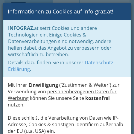
Toggle navi
Suche
Login
Menü
Informationen zu Cookies auf info-graz.at!
Home
Branchen
INFOGRAZ
.at setzt Cookies und andere
Technologien ein. Einige Cookies &
Edeltraud Pachernigg
Datenverarbeitungen sind notwendig, andere
helfen dabei, das Angebot zu verbessern oder
Eggenberger Gürtel 20, 8020 Graz
wirtschaftlich zu betreiben.
+43 316 716 957
Details dazu finden Sie in unserer
Datenschutz
Erklärung
.
Mit Ihrer
Einwilligung
('Zustimmen & Weiter') zur
Karte
Verwendung von
personenbezogenen Daten für
Werbung
können Sie unsere Seite
kostenfrei
Adresse mit Google Maps anschauen
nutzen.
Diese schließt die Verarbeitung von Daten wie IP-
Adresse, Cookies & sonstigen Identifiern außerhalb
der EU (u.a. USA) ein.