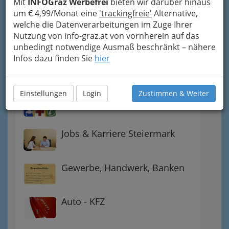
Mit
INFOGraz Werbefrei
bieten wir darüber hinaus
um € 4,99/Monat eine
'trackingfreie'
Alternative,
Gutschein-Welt: von myToys
welche die Datenverarbeitungen im Zuge Ihrer
bis H&M, C&A u.v.m.
Nutzung von info-graz.at von vornherein auf das
unbedingt notwendige Ausmaß beschränkt – nähere
Infos dazu finden Sie
hier
Gewinnspiele - Lokale
Gutscheine
Einstellungen
Login
Zustimmen & Weiter
Notdienste für (fast) alle Fälle
Jobs & Karriere Steiermark
Gewerbe, Handwerk, Banken
Auto - KFZ