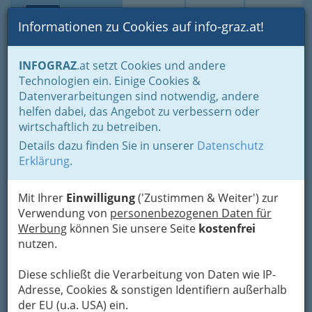
Toggle navi
Suche
Login
Menü
Informationen zu Cookies auf info-graz.at!
Home
Branchen
INFOGRAZ
.at setzt Cookies und andere
Technologien ein. Einige Cookies &
Cinedoc Filmproduktion
Datenverarbeitungen sind notwendig, andere
OHG Heinz-Dieter Clausen
helfen dabei, das Angebot zu verbessern oder
wirtschaftlich zu betreiben.
Rohrbachfeld 17, 8010 Graz
Details dazu finden Sie in unserer
Datenschutz
+43 316 391 374
Erklärung
.
+43 316 392 442
Mit Ihrer
Einwilligung
('Zustimmen & Weiter') zur
Verwendung von
personenbezogenen Daten für
Werbung
können Sie unsere Seite
kostenfrei
Karte
nutzen.
Diese schließt die Verarbeitung von Daten wie IP-
Adresse mit Google Maps anschauen
Adresse, Cookies & sonstigen Identifiern außerhalb
der EU (u.a. USA) ein.