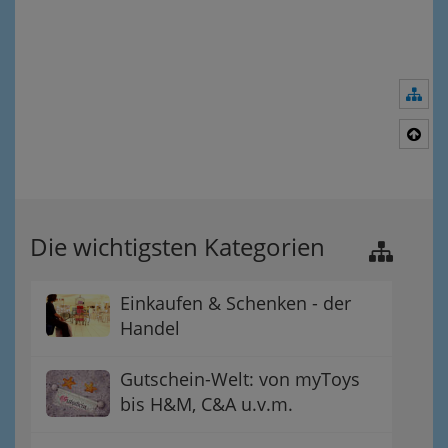
Nav
Nac
Die wichtigsten Kategorien
Einkaufen & Schenken - der
Handel
Gutschein-Welt: von myToys
bis H&M, C&A u.v.m.