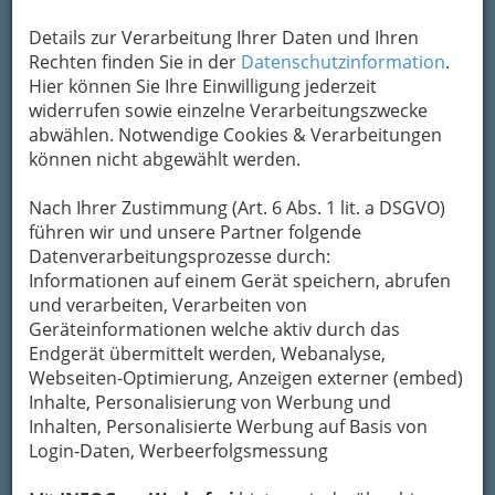
Kontaktaufnahme
Details zur Verarbeitung Ihrer Daten und Ihren
Rechten finden Sie in der
Datenschutzinformation
.
Um die Info-Graz Firmen
vor Spam-Mails zu
Hier können Sie Ihre Einwilligung jederzeit
bewahren
, verwenden wir an dieser Stelle zur
widerrufen sowie einzelne Verarbeitungszwecke
Übermittlung Ihrer Nachricht ein sicheres
abwählen. Notwendige Cookies & Verarbeitungen
Formular. Ihre Nachricht wird nach dem
können nicht abgewählt werden.
Absenden umgehend per Mail an das
Unternehmen Cinedoc Filmproduktion OHG
Nach Ihrer Zustimmung (Art. 6 Abs. 1 lit. a DSGVO)
Heinz-Dieter Clausen weitergeleitet.
führen wir und unsere Partner folgende
Mein Name
Datenverarbeitungsprozesse durch:
Informationen auf einem Gerät speichern, abrufen
und verarbeiten, Verarbeiten von
Geräteinformationen welche aktiv durch das
Meine Email Adresse
Endgerät übermittelt werden, Webanalyse,
Webseiten-Optimierung, Anzeigen externer (embed)
Inhalte, Personalisierung von Werbung und
Mein Betreff
Inhalten, Personalisierte Werbung auf Basis von
Login-Daten, Werbeerfolgsmessung