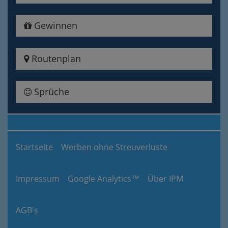
Gewinnen
Routenplan
Sprüche
Startseite
Werben ohne Streuverluste
Impressum
Google Analytics™
Über IPM
AGB's