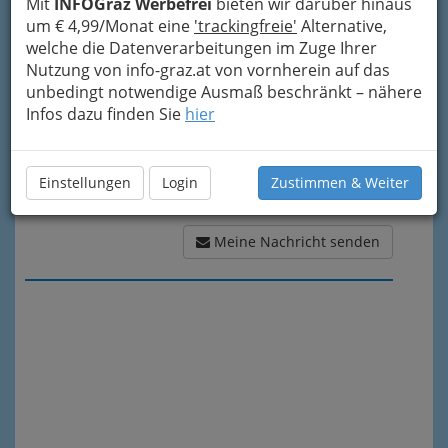
Mit
INFOGraz Werbefrei
bieten wir darüber hinaus
Meine Nachricht
um € 4,99/Monat eine
'trackingfreie'
Alternative,
welche die Datenverarbeitungen im Zuge Ihrer
Nutzung von info-graz.at von vornherein auf das
unbedingt notwendige Ausmaß beschränkt – nähere
Infos dazu finden Sie
hier
Einstellungen
Login
Zustimmen & Weiter
Meine Nachricht senden