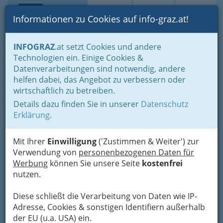
Toggle navi
Suche
Login
Menü
Informationen zu Cookies auf info-graz.at!
Home
Branchen
INFOGRAZ
.at setzt Cookies und andere
Technologien ein. Einige Cookies &
dm drogerie markt GRAZ
Nav
Datenverarbeitungen sind notwendig, andere
Citypark
helfen dabei, das Angebot zu verbessern oder
wirtschaftlich zu betreiben.
Lazarettgürtel 55 Citypark, 8020 Graz
Details dazu finden Sie in unserer
Datenschutz
+43 316 710 467
Erklärung
.
Gutschein
Mit Ihrer
Einwilligung
('Zustimmen & Weiter') zur
Verwendung von
personenbezogenen Daten für
Karte
Werbung
können Sie unsere Seite
kostenfrei
nutzen.
Karte anzeigen
Diese schließt die Verarbeitung von Daten wie IP-
Adresse, Cookies & sonstigen Identifiern außerhalb
der EU (u.a. USA) ein.