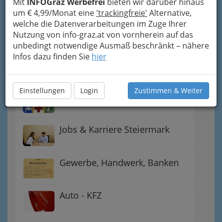
Mit
INFOGraz Werbefrei
bieten wir darüber hinaus
um € 4,99/Monat eine
'trackingfreie'
Alternative,
Gutschein-Welt: von myToys
welche die Datenverarbeitungen im Zuge Ihrer
bis H&M, C&A u.v.m.
Nutzung von info-graz.at von vornherein auf das
unbedingt notwendige Ausmaß beschränkt – nähere
Infos dazu finden Sie
hier
Gewinnspiele - Lokale
Gutscheine
Einstellungen
Login
Zustimmen & Weiter
Notdienste für (fast) alle Fälle
Jobs & Karriere Steiermark
Gewerbe, Handwerk, Banken
Auto - KFZ