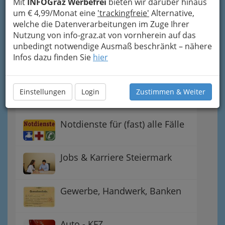
Mit
INFOGraz Werbefrei
bieten wir darüber hinaus
Einkaufen & Schenken - der
um € 4,99/Monat eine
'trackingfreie'
Alternative,
Handel
welche die Datenverarbeitungen im Zuge Ihrer
Nutzung von info-graz.at von vornherein auf das
unbedingt notwendige Ausmaß beschränkt – nähere
Gutschein-Welt: von myToys
Infos dazu finden Sie
hier
bis H&M, C&A u.v.m.
Gewinnspiele - Lokale
Einstellungen
Login
Zustimmen & Weiter
Gutscheine
Notdienste für (fast) alle Fälle
Jobs & Karriere Steiermark
Gewerbe, Handwerk, Banken
Auto - KFZ