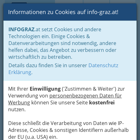
Toggle navi
Suche
Login
Menü
Informationen zu Cookies auf info-graz.at!
Home
Branchen
INFOGRAZ
.at setzt Cookies und andere
Technologien ein. Einige Cookies &
BIPA Parfumerien
Datenverarbeitungen sind notwendig, andere
Gesellschaft m.b.H.
helfen dabei, das Angebot zu verbessern oder
wirtschaftlich zu betreiben.
Reitschulgasse 8, 8010 Graz
Details dazu finden Sie in unserer
Datenschutz
+43 (2236) 600 5860| +43 (3466) 43332
Erklärung
.
+43 (2236) 600 7500
Mit Ihrer
Einwilligung
('Zustimmen & Weiter') zur
Verwendung von
personenbezogenen Daten für
Werbung
können Sie unsere Seite
kostenfrei
Karte
nutzen.
Diese schließt die Verarbeitung von Daten wie IP-
Adresse mit Google Maps anschauen
Adresse, Cookies & sonstigen Identifiern außerhalb
der EU (u.a. USA) ein.