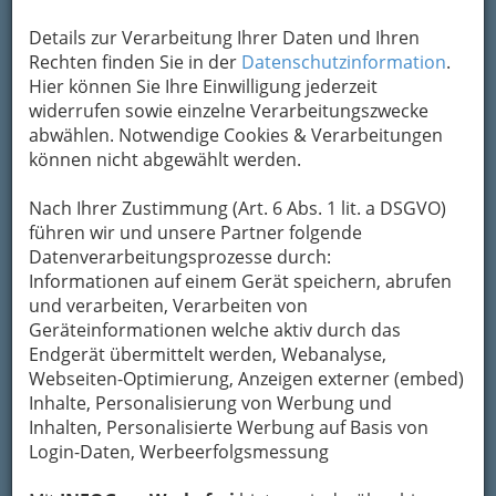
Um die Info-Graz Firmen
vor Spam-Mails zu
Details zur Verarbeitung Ihrer Daten und Ihren
bewahren
, verwenden wir an dieser Stelle zur
Rechten finden Sie in der
Datenschutzinformation
.
Übermittlung Ihrer Nachricht ein sicheres
Hier können Sie Ihre Einwilligung jederzeit
Formular. Ihre Nachricht wird nach dem
widerrufen sowie einzelne Verarbeitungszwecke
Absenden umgehend per Mail an das
abwählen. Notwendige Cookies & Verarbeitungen
Unternehmen Help Orthopädie Rene Dümpfel
können nicht abgewählt werden.
e.U. weitergeleitet.
Mein Name
Nach Ihrer Zustimmung (Art. 6 Abs. 1 lit. a DSGVO)
führen wir und unsere Partner folgende
Datenverarbeitungsprozesse durch:
Informationen auf einem Gerät speichern, abrufen
Meine Email Adresse
und verarbeiten, Verarbeiten von
Geräteinformationen welche aktiv durch das
Endgerät übermittelt werden, Webanalyse,
Mein Betreff
Webseiten-Optimierung, Anzeigen externer (embed)
Inhalte, Personalisierung von Werbung und
Inhalten, Personalisierte Werbung auf Basis von
Login-Daten, Werbeerfolgsmessung
Meine Nachricht