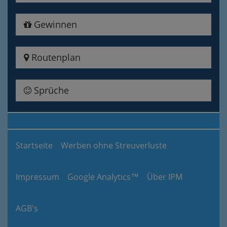
Gewinnen
Routenplan
Sprüche
Startseite
Werben ohne Streuverluste
Impressum
Google Analytics™
Über IPM
AGB's