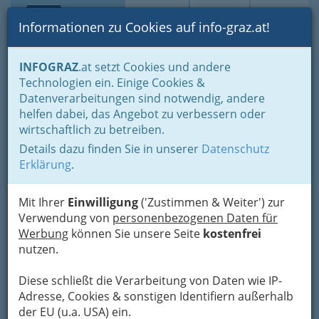
Toggle navi
Suche
Login
Menü
Informationen zu Cookies auf info-graz.at!
Home
Branchen
INFOGRAZ
.at setzt Cookies und andere
Technologien ein. Einige Cookies &
Help Orthopädie Rene
Datenverarbeitungen sind notwendig, andere
Dümpfel e.U.
helfen dabei, das Angebot zu verbessern oder
wirtschaftlich zu betreiben.
Paulustorgasse 3, 8010 Graz
Details dazu finden Sie in unserer
Datenschutz
+43 316 826 050
Erklärung
.
+43 316 826 050-4
Mit Ihrer
Einwilligung
('Zustimmen & Weiter') zur
Verwendung von
personenbezogenen Daten für
Werbung
können Sie unsere Seite
kostenfrei
Karte
nutzen.
Karte anzeigen
Diese schließt die Verarbeitung von Daten wie IP-
Adresse, Cookies & sonstigen Identifiern außerhalb
Kontaktaufnahme
der EU (u.a. USA) ein.