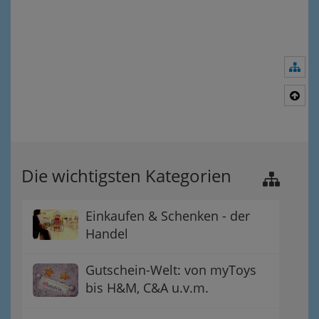
Nav
Nac
Die wichtigsten Kategorien
Einkaufen & Schenken - der
Handel
Gutschein-Welt: von myToys
bis H&M, C&A u.v.m.