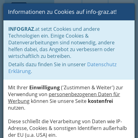
Toggle navi
Suche
Login
Menü
Informationen zu Cookies auf info-graz.at!
Home
Branchen
INFOGRAZ
.at setzt Cookies und andere
Technologien ein. Einige Cookies &
Autohaus August Gaberszik
Datenverarbeitungen sind notwendig, andere
OHG
helfen dabei, das Angebot zu verbessern oder
wirtschaftlich zu betreiben.
Fabriksgasse 15, 8020 Graz
Details dazu finden Sie in unserer
Datenschutz
+43 316 710 171
Erklärung
.
+43 316 710 171-9
Mit Ihrer
Einwilligung
('Zustimmen & Weiter') zur
Verwendung von
personenbezogenen Daten für
Werbung
können Sie unsere Seite
kostenfrei
Karte
nutzen.
Diese schließt die Verarbeitung von Daten wie IP-
Adresse mit Google Maps anschauen
Adresse, Cookies & sonstigen Identifiern außerhalb
der EU (u.a. USA) ein.