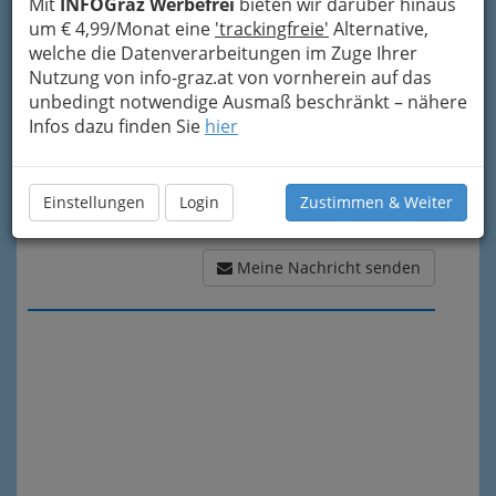
Mit
INFOGraz Werbefrei
bieten wir darüber hinaus
Meine Nachricht
um € 4,99/Monat eine
'trackingfreie'
Alternative,
welche die Datenverarbeitungen im Zuge Ihrer
Nutzung von info-graz.at von vornherein auf das
unbedingt notwendige Ausmaß beschränkt – nähere
Infos dazu finden Sie
hier
Einstellungen
Login
Zustimmen & Weiter
Meine Nachricht senden