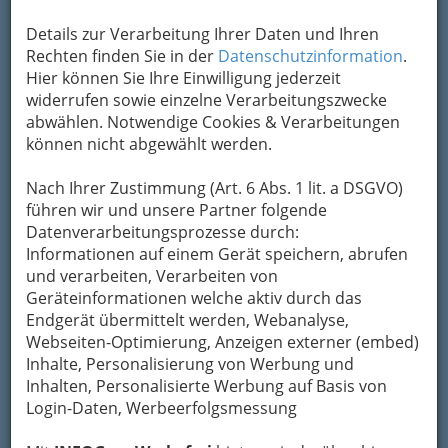
Kontaktaufnahme
Details zur Verarbeitung Ihrer Daten und Ihren
Rechten finden Sie in der
Datenschutzinformation
.
Um die Info-Graz Firmen
vor Spam-Mails zu
Hier können Sie Ihre Einwilligung jederzeit
bewahren
, verwenden wir an dieser Stelle zur
widerrufen sowie einzelne Verarbeitungszwecke
Übermittlung Ihrer Nachricht ein sicheres
abwählen. Notwendige Cookies & Verarbeitungen
Formular. Ihre Nachricht wird nach dem
können nicht abgewählt werden.
Absenden umgehend per Mail an das
Unternehmen Autohaus August Gaberszik OHG
Nach Ihrer Zustimmung (Art. 6 Abs. 1 lit. a DSGVO)
weitergeleitet.
führen wir und unsere Partner folgende
Mein Name
Datenverarbeitungsprozesse durch:
Informationen auf einem Gerät speichern, abrufen
und verarbeiten, Verarbeiten von
Geräteinformationen welche aktiv durch das
Meine Email Adresse
Endgerät übermittelt werden, Webanalyse,
Webseiten-Optimierung, Anzeigen externer (embed)
Inhalte, Personalisierung von Werbung und
Mein Betreff
Inhalten, Personalisierte Werbung auf Basis von
Login-Daten, Werbeerfolgsmessung