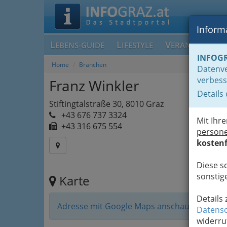
Informa
L
L
V
EBENS-GUIDE
IFESTYLE
ERANSTALTUN
INFOG
Home
Branchen
Datenve
verbess
Franz Winkler
Details
Stiftingtalstraße 30, 8010 Graz
+43 676 737 3324
Mit Ihr
+43 316 675 554
person
kostenf
Diese s
sonstige
Karte
Details
Adresse mit Google Maps anschauen
Datensc
widerru