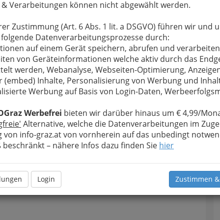
 & Verarbeitungen können nicht abgewählt werden.
rer Zustimmung (Art. 6 Abs. 1 lit. a DSGVO) führen wir und 
 folgende Datenverarbeitungsprozesse durch:
tionen auf einem Gerät speichern, abrufen und verarbeiten
iten von Geräteinformationen welche aktiv durch das Endg
telt werden, Webanalyse, Webseiten-Optimierung, Anzeige
r (embed) Inhalte, Personalisierung von Werbung und Inhal
lisierte Werbung auf Basis von Login-Daten, Werbeerfolg
OGraz Werbefrei
bieten wir darüber hinaus um € 4,99/Mona
gfreie'
Alternative, welche die Datenverarbeitungen im Zuge
 von info-graz.at von vornherein auf das unbedingt notwen
beschränkt – nähere Infos dazu finden Sie
hier
Navig
Nach
llungen
Login
Zustimmen &