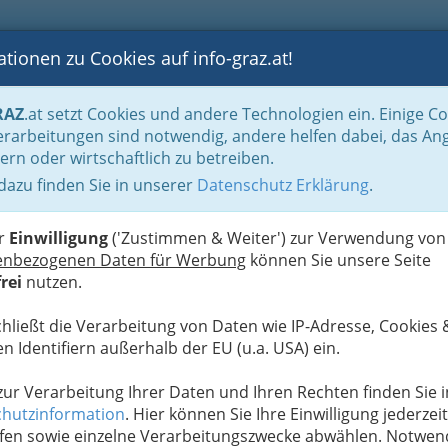
tionen zu Cookies auf info-graz.at!
B
F
G
B
GEN
LOGS
OTOS
ASTRONOMIE
RANCHEN
RAZ
.at setzt Cookies und andere Technologien ein. Einige C
rarbeitungen sind notwendig, andere helfen dabei, das An
ern oder wirtschaftlich zu betreiben.
 dazu finden Sie in unserer
Datenschutz Erklärung
.
D
er
Einwilligung
('Zustimmen & Weiter') zur Verwendung von
enbezogenen Daten für Werbung
können Sie unsere Seite
rei
nutzen.
chließt die Verarbeitung von Daten wie IP-Adresse, Cookies 
n Identifiern außerhalb der EU (u.a. USA) ein.
 zur Verarbeitung Ihrer Daten und Ihren Rechten finden Sie i
hutzinformation
. Hier können Sie Ihre Einwilligung jederzeit
fen sowie einzelne Verarbeitungszwecke abwählen. Notwen