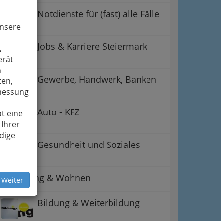
Notdienste für (fast) alle Fälle
unsere
Jobs & Karriere Steiermark
,
erät
n
Gewerbe, Handwerk, Banken
ten,
smessung
Auto - KFZ
t eine
 Ihrer
dige
Gesundheit und Soziales
ation
 Oben
Betreuung & Wohnen
 Weiter
Bildung & Weiterbildung