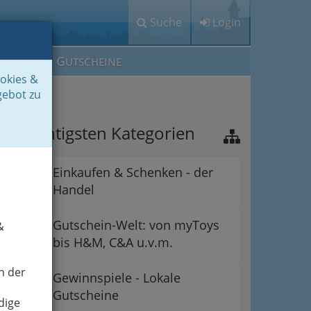
Suche
Login
M
G
EIN IG
UTSCHEINE
ookies &
gebot zu
ie wichtigsten Kategorien
Einkaufen & Schenken - der
Handel
Gutschein-Welt: von myToys
&
bis H&M, C&A u.v.m.
n der
Gewinnspiele - Lokale
Gutscheine
dige