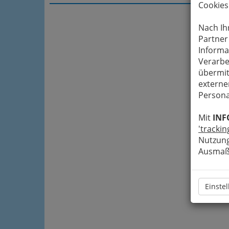
Cookies
Nach Ih
Partner
Informa
Verarbe
übermit
externe
Persona
Mit
INF
'trackin
Nutzung
Ausmaß 
Einste