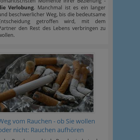
romantischsten Momente ihrer Beziehung -
die Verlobung
. Manchmal ist es ein langer
und beschwerlicher Weg, bis die bedeutsame
Entscheidung getroffen wird, mit dem
Partner den Rest des Lebens verbringen zu
wollen.
Weg vom Rauchen - ob Sie wollen
oder nicht: Rauchen aufhören