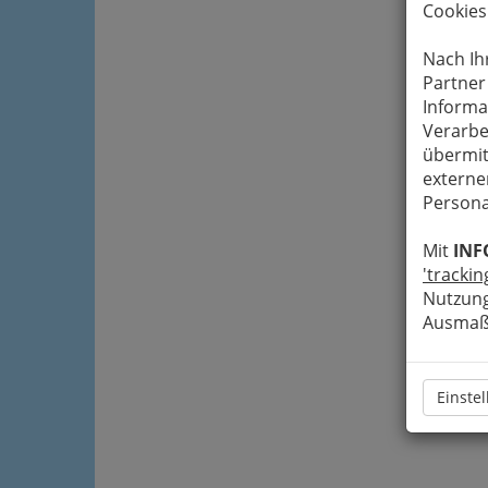
Cookies
Nach Ih
Partner
Informa
Verarbe
übermit
externe
Persona
Mit
INF
'trackin
Nutzung
Ausmaß 
Einste