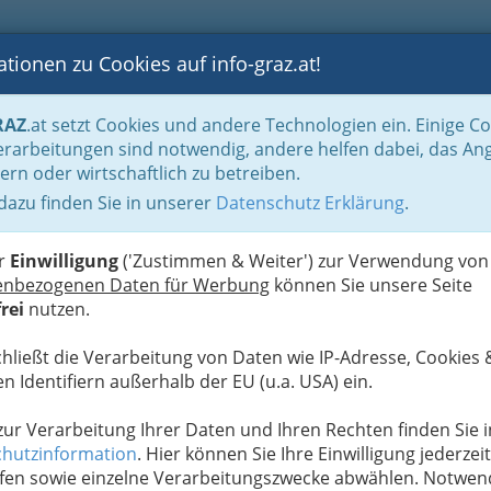
tionen zu Cookies auf info-graz.at!
B
F
G
B
GEN
LOGS
OTOS
ASTRONOMIE
RANCHEN
RAZ
.at setzt Cookies und andere Technologien ein. Einige C
rarbeitungen sind notwendig, andere helfen dabei, das An
ern oder wirtschaftlich zu betreiben.
 dazu finden Sie in unserer
Datenschutz Erklärung
.
D
er
Einwilligung
('Zustimmen & Weiter') zur Verwendung von
enbezogenen Daten für Werbung
können Sie unsere Seite
rei
nutzen.
chließt die Verarbeitung von Daten wie IP-Adresse, Cookies 
n Identifiern außerhalb der EU (u.a. USA) ein.
 zur Verarbeitung Ihrer Daten und Ihren Rechten finden Sie i
hutzinformation
. Hier können Sie Ihre Einwilligung jederzeit
fen sowie einzelne Verarbeitungszwecke abwählen. Notwen