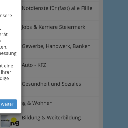
Notdienste für (fast) alle Fälle
unsere
Jobs & Karriere Steiermark
,
erät
n
Gewerbe, Handwerk, Banken
ten,
smessung
Auto - KFZ
t eine
 Ihrer
dige
ation
Gesundheit und Soziales
 Oben
Betreuung & Wohnen
 Weiter
Bildung & Weiterbildung