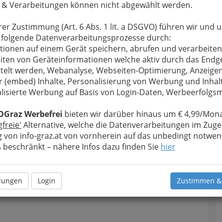
 & Verarbeitungen können nicht abgewählt werden.
rer Zustimmung (Art. 6 Abs. 1 lit. a DSGVO) führen wir und 
 folgende Datenverarbeitungsprozesse durch:
tionen auf einem Gerät speichern, abrufen und verarbeiten
iten von Geräteinformationen welche aktiv durch das Endg
telt werden, Webanalyse, Webseiten-Optimierung, Anzeige
r (embed) Inhalte, Personalisierung von Werbung und Inhal
lisierte Werbung auf Basis von Login-Daten, Werbeerfolg
OGraz Werbefrei
bieten wir darüber hinaus um € 4,99/Mona
gfreie'
Alternative, welche die Datenverarbeitungen im Zuge
 von info-graz.at von vornherein auf das unbedingt notwen
Navig
beschränkt – nähere Infos dazu finden Sie
hier
Nach
llungen
Login
Zustimmen &