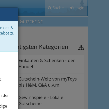
Suche
Login
M
G
EIN IG
UTSCHEINE
ookies &
gebot zu
ie wichtigsten Kategorien
Einkaufen & Schenken - der
Handel
Gutschein-Welt: von myToys
&
bis H&M, C&A u.v.m.
n der
Gewinnspiele - Lokale
Gutscheine
dige