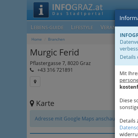
Informa
L
L
V
EBENS-GUIDE
IFESTYLE
ERANSTALTUN
INFOG
Home
Branchen
Datenve
verbess
Murgic Ferid
Details
Pflastergasse 7, 8020 Graz
+43 316 721891
Mit Ihr
person
kostenf
Diese s
Karte
sonstige
Adresse mit Google Maps anschauen
Details
Datensc
widerru