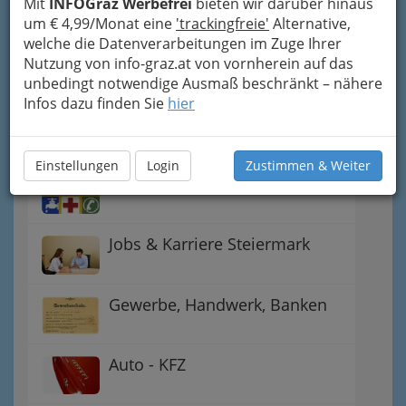
Handel
Mit
INFOGraz Werbefrei
bieten wir darüber hinaus
um € 4,99/Monat eine
'trackingfreie'
Alternative,
welche die Datenverarbeitungen im Zuge Ihrer
Gutschein-Welt: von myToys
Nutzung von info-graz.at von vornherein auf das
bis H&M, C&A u.v.m.
unbedingt notwendige Ausmaß beschränkt – nähere
Infos dazu finden Sie
hier
Gewinnspiele - Lokale
Gutscheine
Einstellungen
Login
Zustimmen & Weiter
Notdienste für (fast) alle Fälle
Jobs & Karriere Steiermark
Gewerbe, Handwerk, Banken
Auto - KFZ