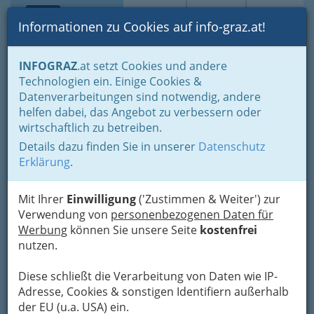
Toggle navi
Suche
Login
Menü
Informationen zu Cookies auf info-graz.at!
Home
Branchen
INFOGRAZ
.at setzt Cookies und andere
Technologien ein. Einige Cookies &
Amschl & Gugg OEG
Datenverarbeitungen sind notwendig, andere
Kommunikationselektronik
helfen dabei, das Angebot zu verbessern oder
wirtschaftlich zu betreiben.
Hugo-Schuchardt-Straße 24, 8010 Graz
Details dazu finden Sie in unserer
Datenschutz
Erklärung
.
Mit Ihrer
Einwilligung
('Zustimmen & Weiter') zur
Karte
Verwendung von
personenbezogenen Daten für
Werbung
können Sie unsere Seite
kostenfrei
nutzen.
Adresse mit Google Maps anschauen
Diese schließt die Verarbeitung von Daten wie IP-
Adresse, Cookies & sonstigen Identifiern außerhalb
der EU (u.a. USA) ein.