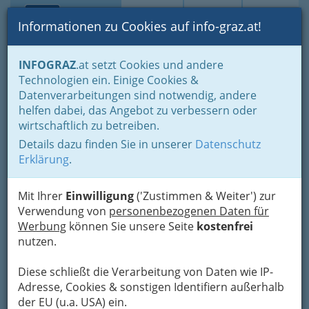
Toggle navi
Suche
Login
Menü
Informationen zu Cookies auf info-graz.at!
Home
Branchen
INFOGRAZ
.at setzt Cookies und andere
Technologien ein. Einige Cookies &
Hubert Auer
Datenverarbeitungen sind notwendig, andere
Betriebsgesellschaft mbH &
helfen dabei, das Angebot zu verbessern oder
Co KG
wirtschaftlich zu betreiben.
Details dazu finden Sie in unserer
Datenschutz
Anton.Kleinoscheg-Straße 1 Gösting II, 8010 Graz
Erklärung
.
+43 05 96 69-248
Mit Ihrer
Einwilligung
('Zustimmen & Weiter') zur
Verwendung von
personenbezogenen Daten für
Werbung
können Sie unsere Seite
kostenfrei
Karte
nutzen.
Diese schließt die Verarbeitung von Daten wie IP-
Karte anzeigen
Adresse, Cookies & sonstigen Identifiern außerhalb
Kontaktaufnahme
der EU (u.a. USA) ein.