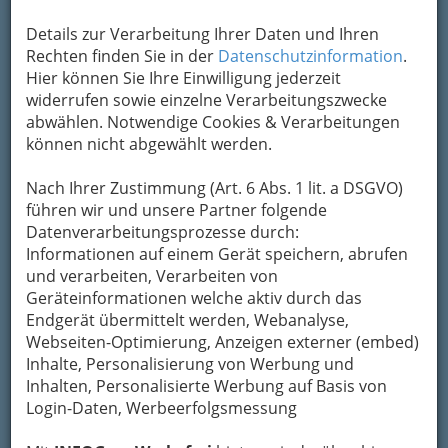
Um die Info-Graz Firmen
vor Spam-Mails zu
Details zur Verarbeitung Ihrer Daten und Ihren
bewahren
, verwenden wir an dieser Stelle zur
Rechten finden Sie in der
Datenschutzinformation
.
Übermittlung Ihrer Nachricht ein sicheres
Hier können Sie Ihre Einwilligung jederzeit
Formular. Ihre Nachricht wird nach dem
widerrufen sowie einzelne Verarbeitungszwecke
Absenden umgehend per Mail an das
abwählen. Notwendige Cookies & Verarbeitungen
Unternehmen Hubert Auer Betriebsgesellschaft
können nicht abgewählt werden.
mbH & Co KG weitergeleitet.
Nach Ihrer Zustimmung (Art. 6 Abs. 1 lit. a DSGVO)
Mein Name
führen wir und unsere Partner folgende
Datenverarbeitungsprozesse durch:
Informationen auf einem Gerät speichern, abrufen
Meine Email Adresse
und verarbeiten, Verarbeiten von
Geräteinformationen welche aktiv durch das
Endgerät übermittelt werden, Webanalyse,
Webseiten-Optimierung, Anzeigen externer (embed)
Mein Betreff
Inhalte, Personalisierung von Werbung und
Inhalten, Personalisierte Werbung auf Basis von
Login-Daten, Werbeerfolgsmessung
Meine Nachricht