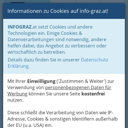
Toggle navi
Suche
Login
Menü
Informationen zu Cookies auf info-graz.at!
Home
Branchen
INFOGRAZ
.at setzt Cookies und andere
Technologien ein. Einige Cookies &
Herfried Murgg
Datenverarbeitungen sind notwendig, andere
helfen dabei, das Angebot zu verbessern oder
Peinlichgasse 8, 8010 Graz
wirtschaftlich zu betreiben.
+43 316 724 348
+43 316 724 348
Details dazu finden Sie in unserer
Datenschutz
Erklärung
.
Mit Ihrer
Einwilligung
('Zustimmen & Weiter') zur
Verwendung von
personenbezogenen Daten für
Karte
Werbung
können Sie unsere Seite
kostenfrei
nutzen.
Adresse mit Google Maps anschauen
Diese schließt die Verarbeitung von Daten wie IP-
Adresse, Cookies & sonstigen Identifiern außerhalb
der EU (u.a. USA) ein.