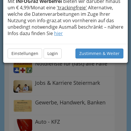
Mit
INFOGraz Werbefrei
bieten wir darüber hinaus
Handel
um € 4,99/Monat eine
'trackingfreie'
Alternative,
welche die Datenverarbeitungen im Zuge Ihrer
Gutschein-Welt: von myToys
Nutzung von info-graz.at von vornherein auf das
bis H&M, C&A u.v.m.
unbedingt notwendige Ausmaß beschränkt – nähere
Infos dazu finden Sie
hier
Gewinnspiele - Lokale
Gutscheine
Einstellungen
Login
Zustimmen & Weiter
Notdienste für (fast) alle Fälle
Jobs & Karriere Steiermark
Gewerbe, Handwerk, Banken
Auto - KFZ