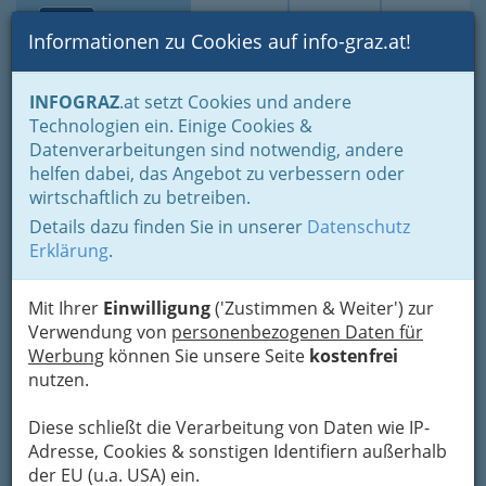
Toggle navi
Suche
Login
Menü
Informationen zu Cookies auf info-graz.at!
Home
Branchen
INFOGRAZ
.at setzt Cookies und andere
Technologien ein. Einige Cookies &
KELAG Wärme GmbH
Datenverarbeitungen sind notwendig, andere
helfen dabei, das Angebot zu verbessern oder
Triester Straße 367, 8055 Graz
wirtschaftlich zu betreiben.
+43 5 0280 - 3950
+43 5 0280 - 2899
Details dazu finden Sie in unserer
Datenschutz
Erklärung
.
Mit Ihrer
Einwilligung
('Zustimmen & Weiter') zur
Verwendung von
personenbezogenen Daten für
Karte
Werbung
können Sie unsere Seite
kostenfrei
nutzen.
Adresse mit Google Maps anschauen
Diese schließt die Verarbeitung von Daten wie IP-
Adresse, Cookies & sonstigen Identifiern außerhalb
der EU (u.a. USA) ein.
Kontaktaufnahme