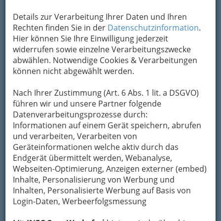
Um die Info-Graz Firmen
vor Spam-Mails zu
Details zur Verarbeitung Ihrer Daten und Ihren
bewahren
, verwenden wir an dieser Stelle zur
Rechten finden Sie in der
Datenschutzinformation
.
Übermittlung Ihrer Nachricht ein sicheres
Hier können Sie Ihre Einwilligung jederzeit
Formular. Ihre Nachricht wird nach dem
widerrufen sowie einzelne Verarbeitungszwecke
Absenden umgehend per Mail an das
abwählen. Notwendige Cookies & Verarbeitungen
Unternehmen KELAG Wärme GmbH
können nicht abgewählt werden.
weitergeleitet.
Nach Ihrer Zustimmung (Art. 6 Abs. 1 lit. a DSGVO)
Mein Name
führen wir und unsere Partner folgende
Datenverarbeitungsprozesse durch:
Informationen auf einem Gerät speichern, abrufen
Meine Email Adresse
und verarbeiten, Verarbeiten von
Geräteinformationen welche aktiv durch das
Endgerät übermittelt werden, Webanalyse,
Webseiten-Optimierung, Anzeigen externer (embed)
Mein Betreff
Inhalte, Personalisierung von Werbung und
Inhalten, Personalisierte Werbung auf Basis von
Login-Daten, Werbeerfolgsmessung
Meine Nachricht