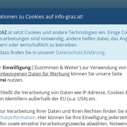
tionen zu Cookies auf info-graz.at!
B
F
G
B
GEN
LOGS
OTOS
ASTRONOMIE
RANCHEN
RAZ
.at setzt Cookies und andere Technologien ein. Einige C
rarbeitungen sind notwendig, andere helfen dabei, das An
ern oder wirtschaftlich zu betreiben.
Projektentwicklungs- und
 dazu finden Sie in unserer
Datenschutz Erklärung
.
D
er
Einwilligung
('Zustimmen & Weiter') zur Verwendung von
enbezogenen Daten für Werbung
können Sie unsere Seite
rei
nutzen.
chließt die Verarbeitung von Daten wie IP-Adresse, Cookies 
n Identifiern außerhalb der EU (u.a. USA) ein.
 zur Verarbeitung Ihrer Daten und Ihren Rechten finden Sie i
hutzinformation
. Hier können Sie Ihre Einwilligung jederzeit
fen sowie einzelne Verarbeitungszwecke abwählen. Notwen