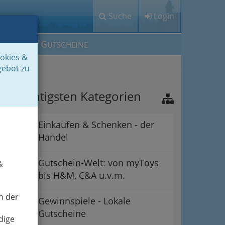
Suche
Login
M
G
EIN IG
UTSCHEINE
ookies &
gebot zu
ie wichtigsten Kategorien
Einkaufen & Schenken - der
Handel
Gutschein-Welt: von myToys
&
bis H&M, C&A u.v.m.
n der
Gewinnspiele - Lokale
Gutscheine
dige