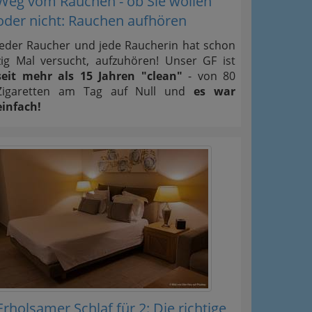
Weg vom Rauchen - ob Sie wollen
oder nicht: Rauchen aufhören
Jeder Raucher und jede Raucherin hat schon
zig Mal versucht, aufzuhören! Unser GF ist
seit mehr als 15 Jahren "clean"
- von 80
Zigaretten am Tag auf Null und
es war
einfach!
Erholsamer Schlaf für 2: Die richtige