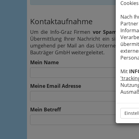
Cookies
Nach Ih
Kontaktaufnahme
Partner
Informa
Um die Info-Graz Firmen
vor Spam-Mails z
Verarbe
Übermittlung Ihrer Nachricht ein sicheres 
übermit
umgehend per Mail an das Unternehmen Hem
externe
Bauträger GmbH weitergeleitet.
Persona
Mein Name
Mit
INF
'trackin
Nutzung
Meine Email Adresse
Ausmaß 
Mein Betreff
Einste