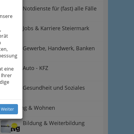
Notdienste für (fast) alle Fälle
unsere
Jobs & Karriere Steiermark
,
erät
n
Gewerbe, Handwerk, Banken
ten,
smessung
Auto - KFZ
t eine
 Ihrer
dige
Gesundheit und Soziales
Betreuung & Wohnen
 Weiter
Bildung & Weiterbildung