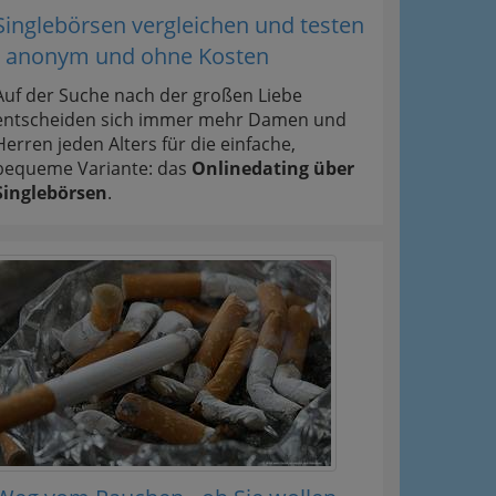
Singlebörsen vergleichen und testen
- anonym und ohne Kosten
Auf der Suche nach der großen Liebe
entscheiden sich immer mehr Damen und
Herren jeden Alters für die einfache,
bequeme Variante: das
Onlinedating über
Singlebörsen
.