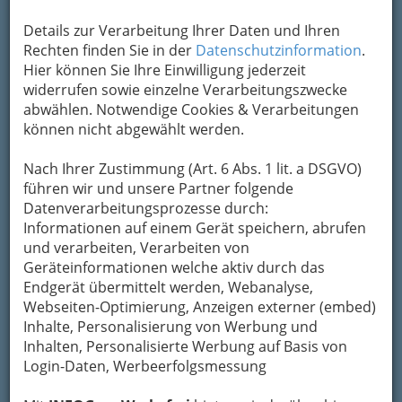
Kontaktaufnahme
Details zur Verarbeitung Ihrer Daten und Ihren
Rechten finden Sie in der
Datenschutzinformation
.
Um die Info-Graz Firmen
vor Spam-Mails zu
Hier können Sie Ihre Einwilligung jederzeit
bewahren
, verwenden wir an dieser Stelle zur
widerrufen sowie einzelne Verarbeitungszwecke
Übermittlung Ihrer Nachricht ein sicheres
abwählen. Notwendige Cookies & Verarbeitungen
Formular. Ihre Nachricht wird nach dem
können nicht abgewählt werden.
Absenden umgehend per Mail an das
Unternehmen 111 conventuring consulting und
Nach Ihrer Zustimmung (Art. 6 Abs. 1 lit. a DSGVO)
beteiligungs gmbh weitergeleitet.
führen wir und unsere Partner folgende
Mein Name
Datenverarbeitungsprozesse durch:
Informationen auf einem Gerät speichern, abrufen
und verarbeiten, Verarbeiten von
Geräteinformationen welche aktiv durch das
Meine Email Adresse
Endgerät übermittelt werden, Webanalyse,
Webseiten-Optimierung, Anzeigen externer (embed)
Inhalte, Personalisierung von Werbung und
Mein Betreff
Inhalten, Personalisierte Werbung auf Basis von
Login-Daten, Werbeerfolgsmessung