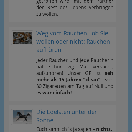
getroffen wird, mit dem Partner
den Rest des Lebens verbringen
zu wollen.
Weg vom Rauchen - ob Sie
wollen oder nicht: Rauchen
aufhören
Jeder Raucher und jede Raucherin
hat schon zig Mal versucht,
aufzuhören! Unser GF ist
seit
mehr als 15 Jahren "clean"
- von
80 Zigaretten am Tag auf Null und
es war einfach!
Die Edelsten unter der
Sonne
Euch kann ich´s ja sagen –
nichts,