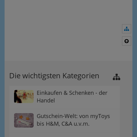
Nav
Nac
Die wichtigsten Kategorien
Einkaufen & Schenken - der
Handel
Gutschein-Welt: von myToys
bis H&M, C&A u.v.m.