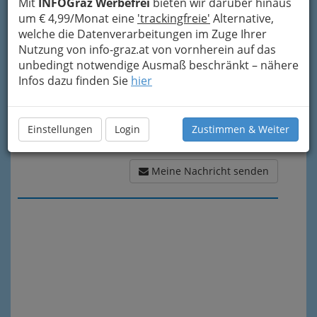
Mit
INFOGraz Werbefrei
bieten wir darüber hinaus
Meine Nachricht
um € 4,99/Monat eine
'trackingfreie'
Alternative,
welche die Datenverarbeitungen im Zuge Ihrer
Nutzung von info-graz.at von vornherein auf das
unbedingt notwendige Ausmaß beschränkt – nähere
Infos dazu finden Sie
hier
Einstellungen
Login
Zustimmen & Weiter
Meine Nachricht senden