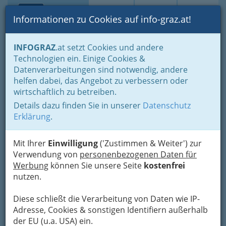
Toggle navi
Suche
Login
Menü
Informationen zu Cookies auf info-graz.at!
Home
Branchen
INFOGRAZ
.at setzt Cookies und andere
Technologien ein. Einige Cookies &
111 conventuring consulting
Datenverarbeitungen sind notwendig, andere
und beteiligungs gmbh
helfen dabei, das Angebot zu verbessern oder
wirtschaftlich zu betreiben.
Sackstraße 2, 8010 Graz
Details dazu finden Sie in unserer
Datenschutz
+43 316 816 0111-0
Erklärung
.
+43 316 816 0111-9
Mit Ihrer
Einwilligung
('Zustimmen & Weiter') zur
Verwendung von
personenbezogenen Daten für
Werbung
können Sie unsere Seite
kostenfrei
Karte
nutzen.
Diese schließt die Verarbeitung von Daten wie IP-
Adresse mit Google Maps anschauen
Adresse, Cookies & sonstigen Identifiern außerhalb
der EU (u.a. USA) ein.