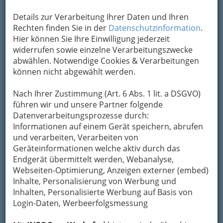
Um die Info-Graz Firmen
vor Spam-Mails zu
Details zur Verarbeitung Ihrer Daten und Ihren
bewahren
, verwenden wir an dieser Stelle zur
Rechten finden Sie in der
Datenschutzinformation
.
Übermittlung Ihrer Nachricht ein sicheres
Hier können Sie Ihre Einwilligung jederzeit
Formular. Ihre Nachricht wird nach dem
widerrufen sowie einzelne Verarbeitungszwecke
Absenden umgehend per Mail an das
abwählen. Notwendige Cookies & Verarbeitungen
Unternehmen Webpelz Boutique weitergeleitet.
können nicht abgewählt werden.
Mein Name
Nach Ihrer Zustimmung (Art. 6 Abs. 1 lit. a DSGVO)
führen wir und unsere Partner folgende
Datenverarbeitungsprozesse durch:
Meine Email Adresse
Informationen auf einem Gerät speichern, abrufen
und verarbeiten, Verarbeiten von
Geräteinformationen welche aktiv durch das
Endgerät übermittelt werden, Webanalyse,
Mein Betreff
Webseiten-Optimierung, Anzeigen externer (embed)
Inhalte, Personalisierung von Werbung und
Inhalten, Personalisierte Werbung auf Basis von
Meine Nachricht
Login-Daten, Werbeerfolgsmessung