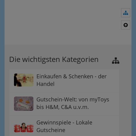
Nav
Nac
Die wichtigsten Kategorien
Einkaufen & Schenken - der
Handel
Gutschein-Welt: von myToys
bis H&M, C&A u.v.m.
Gewinnspiele - Lokale
Gutscheine