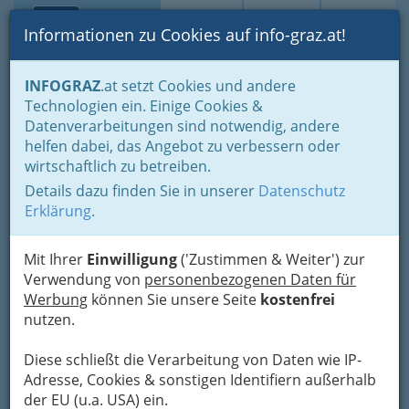
Toggle navi
Suche
Login
Menü
Informationen zu Cookies auf info-graz.at!
Home
Branchen
INFOGRAZ
.at setzt Cookies und andere
Technologien ein. Einige Cookies &
Webpelz Boutique
Datenverarbeitungen sind notwendig, andere
helfen dabei, das Angebot zu verbessern oder
Semmelweisgasse 32, 8010 Graz
wirtschaftlich zu betreiben.
+43 316 384 990
+43 316 384 990
Details dazu finden Sie in unserer
Datenschutz
Erklärung
.
Mit Ihrer
Einwilligung
('Zustimmen & Weiter') zur
Verwendung von
personenbezogenen Daten für
Karte
Werbung
können Sie unsere Seite
kostenfrei
nutzen.
Adresse mit Google Maps anschauen
Diese schließt die Verarbeitung von Daten wie IP-
Adresse, Cookies & sonstigen Identifiern außerhalb
der EU (u.a. USA) ein.
Kontaktaufnahme