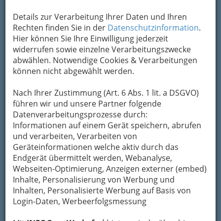
bewahren
, verwenden wir an dieser Stelle zur
Übermittlung Ihrer Nachricht ein sicheres
Details zur Verarbeitung Ihrer Daten und Ihren
Formular. Ihre Nachricht wird nach dem
Rechten finden Sie in der
Datenschutzinformation
.
Absenden umgehend per Mail an das
Hier können Sie Ihre Einwilligung jederzeit
Unternehmen Gerhard Willibald Probst
widerrufen sowie einzelne Verarbeitungszwecke
weitergeleitet.
abwählen. Notwendige Cookies & Verarbeitungen
können nicht abgewählt werden.
Mein Name
Nach Ihrer Zustimmung (Art. 6 Abs. 1 lit. a DSGVO)
führen wir und unsere Partner folgende
Meine Email Adresse
Datenverarbeitungsprozesse durch:
Informationen auf einem Gerät speichern, abrufen
und verarbeiten, Verarbeiten von
Geräteinformationen welche aktiv durch das
Mein Betreff
Endgerät übermittelt werden, Webanalyse,
Webseiten-Optimierung, Anzeigen externer (embed)
Inhalte, Personalisierung von Werbung und
Meine Nachricht
Inhalten, Personalisierte Werbung auf Basis von
Login-Daten, Werbeerfolgsmessung