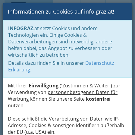
Toggle navi
Suche
Login
Menü
Informationen zu Cookies auf info-graz.at!
Home
Branchen
INFOGRAZ
.at setzt Cookies und andere
Technologien ein. Einige Cookies &
Gerhard Willibald Probst
Datenverarbeitungen sind notwendig, andere
helfen dabei, das Angebot zu verbessern oder
Keplerstraße 66, 8020 Graz
wirtschaftlich zu betreiben.
Details dazu finden Sie in unserer
Datenschutz
Erklärung
.
Karte
Mit Ihrer
Einwilligung
('Zustimmen & Weiter') zur
Verwendung von
personenbezogenen Daten für
Adresse mit Google Maps anschauen
Werbung
können Sie unsere Seite
kostenfrei
nutzen.
Diese schließt die Verarbeitung von Daten wie IP-
Kontaktaufnahme
Adresse, Cookies & sonstigen Identifiern außerhalb
Um die Info-Graz Firmen
vor Spam-Mails zu
der EU (u.a. USA) ein.