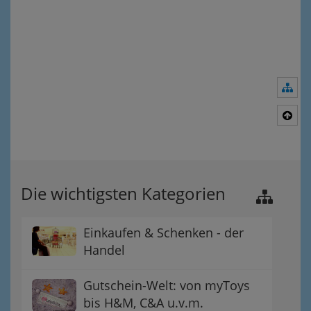
Nav
Nac
Die wichtigsten Kategorien
Einkaufen & Schenken - der
Handel
Gutschein-Welt: von myToys
bis H&M, C&A u.v.m.