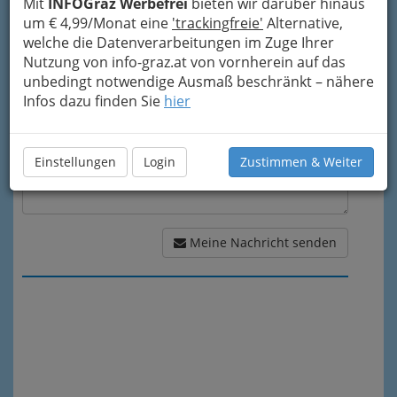
Mit
INFOGraz Werbefrei
bieten wir darüber hinaus
um € 4,99/Monat eine
'trackingfreie'
Alternative,
Meine Nachricht
welche die Datenverarbeitungen im Zuge Ihrer
Nutzung von info-graz.at von vornherein auf das
unbedingt notwendige Ausmaß beschränkt – nähere
Infos dazu finden Sie
hier
Einstellungen
Login
Zustimmen & Weiter
Meine Nachricht senden