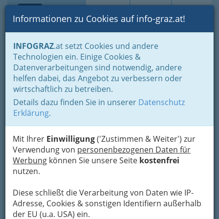
Toggle navi
Suche
Login
Menü
Informationen zu Cookies auf info-graz.at!
Home
Branchen
INFOGRAZ
.at setzt Cookies und andere
Technologien ein. Einige Cookies &
Museum der Wahrnehmung
Datenverarbeitungen sind notwendig, andere
- MUWA
helfen dabei, das Angebot zu verbessern oder
wirtschaftlich zu betreiben.
Friedrichgasse 41, 8010 Graz
Details dazu finden Sie in unserer
Datenschutz
+43 316 811 599-0
Erklärung
.
+43 316 811 599-4
Mit Ihrer
Einwilligung
('Zustimmen & Weiter') zur
Verwendung von
personenbezogenen Daten für
Werbung
können Sie unsere Seite
kostenfrei
nutzen.
Karte
Diese schließt die Verarbeitung von Daten wie IP-
Adresse, Cookies & sonstigen Identifiern außerhalb
Adresse mit Google Maps anschauen
der EU (u.a. USA) ein.