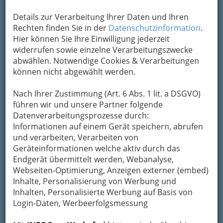
Details zur Verarbeitung Ihrer Daten und Ihren
Kontaktaufnahme
Rechten finden Sie in der
Datenschutzinformation
.
Hier können Sie Ihre Einwilligung jederzeit
Um die Info-Graz Firmen
vor Spam-Mails zu
widerrufen sowie einzelne Verarbeitungszwecke
bewahren
, verwenden wir an dieser Stelle zur
abwählen. Notwendige Cookies & Verarbeitungen
Übermittlung Ihrer Nachricht ein sicheres
können nicht abgewählt werden.
Formular. Ihre Nachricht wird nach dem
Absenden umgehend per Mail an das
Nach Ihrer Zustimmung (Art. 6 Abs. 1 lit. a DSGVO)
Unternehmen Museum der Wahrnehmung -
führen wir und unsere Partner folgende
MUWA weitergeleitet.
Datenverarbeitungsprozesse durch:
Informationen auf einem Gerät speichern, abrufen
Mein Name
und verarbeiten, Verarbeiten von
Geräteinformationen welche aktiv durch das
Endgerät übermittelt werden, Webanalyse,
Meine Email Adresse
Webseiten-Optimierung, Anzeigen externer (embed)
Inhalte, Personalisierung von Werbung und
Inhalten, Personalisierte Werbung auf Basis von
Login-Daten, Werbeerfolgsmessung
Mein Betreff