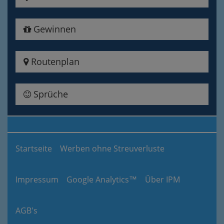
Gewinnen
Routenplan
Sprüche
Startseite
Werben ohne Streuverluste
Impressum
Google Analytics™
Über IPM
AGB's