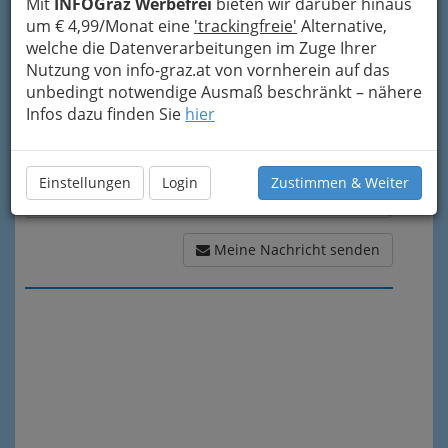
Mit
INFOGraz Werbefrei
bieten wir darüber hinaus
Meine Nachricht
um € 4,99/Monat eine
'trackingfreie'
Alternative,
welche die Datenverarbeitungen im Zuge Ihrer
Nutzung von info-graz.at von vornherein auf das
unbedingt notwendige Ausmaß beschränkt – nähere
Infos dazu finden Sie
hier
Einstellungen
Login
Zustimmen & Weiter
Meine Nachricht senden