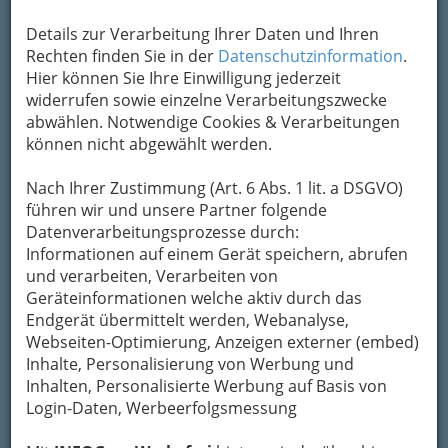
Kontaktaufnahme
Details zur Verarbeitung Ihrer Daten und Ihren
Rechten finden Sie in der
Datenschutzinformation
.
Um die Info-Graz Firmen
vor Spam-Mails zu
Hier können Sie Ihre Einwilligung jederzeit
bewahren
, verwenden wir an dieser Stelle zur
widerrufen sowie einzelne Verarbeitungszwecke
Übermittlung Ihrer Nachricht ein sicheres
abwählen. Notwendige Cookies & Verarbeitungen
Formular. Ihre Nachricht wird nach dem
können nicht abgewählt werden.
Absenden umgehend per Mail an das
Unternehmen Hubert Auer Betriebsgesellschaft
Nach Ihrer Zustimmung (Art. 6 Abs. 1 lit. a DSGVO)
mbH & Co KG weitergeleitet.
führen wir und unsere Partner folgende
Datenverarbeitungsprozesse durch:
Mein Name
Informationen auf einem Gerät speichern, abrufen
und verarbeiten, Verarbeiten von
Geräteinformationen welche aktiv durch das
Meine Email Adresse
Endgerät übermittelt werden, Webanalyse,
Webseiten-Optimierung, Anzeigen externer (embed)
Inhalte, Personalisierung von Werbung und
Mein Betreff
Inhalten, Personalisierte Werbung auf Basis von
Login-Daten, Werbeerfolgsmessung