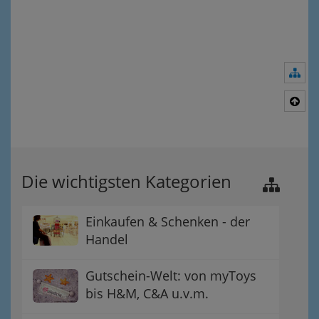
Nav
Nac
Die wichtigsten Kategorien
Einkaufen & Schenken - der
Handel
Gutschein-Welt: von myToys
bis H&M, C&A u.v.m.