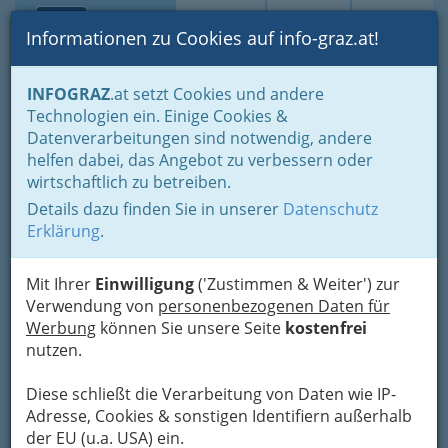
Toggle navi
Suche
Login
Menü
Informationen zu Cookies auf info-graz.at!
Home
Branchen
INFOGRAZ
.at setzt Cookies und andere
Technologien ein. Einige Cookies &
Hubert Auer
Datenverarbeitungen sind notwendig, andere
Betriebsgesellschaft mbH &
helfen dabei, das Angebot zu verbessern oder
Co KG
wirtschaftlich zu betreiben.
Details dazu finden Sie in unserer
Datenschutz
Conrad-von-Hötzendorf-Straße, 8010 Graz
Erklärung
.
+43 05 96 69-223
Mit Ihrer
Einwilligung
('Zustimmen & Weiter') zur
Verwendung von
personenbezogenen Daten für
Werbung
können Sie unsere Seite
kostenfrei
Karte
nutzen.
Diese schließt die Verarbeitung von Daten wie IP-
Adresse mit Google Maps anschauen
Adresse, Cookies & sonstigen Identifiern außerhalb
der EU (u.a. USA) ein.