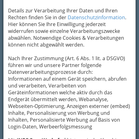
Um die Info-Graz Firmen
vor Spam-Mails zu
bewahren
, verwenden wir an dieser Stelle zur
Details zur Verarbeitung Ihrer Daten und Ihren
Übermittlung Ihrer Nachricht ein sicheres
Rechten finden Sie in der
Datenschutzinformation
.
Formular. Ihre Nachricht wird nach dem
Hier können Sie Ihre Einwilligung jederzeit
Absenden umgehend per Mail an das
widerrufen sowie einzelne Verarbeitungszwecke
Unternehmen Klinik Judendorf-Straßengel
abwählen. Notwendige Cookies & Verarbeitungen
weitergeleitet.
können nicht abgewählt werden.
Mein Name
Nach Ihrer Zustimmung (Art. 6 Abs. 1 lit. a DSGVO)
führen wir und unsere Partner folgende
Datenverarbeitungsprozesse durch:
Meine Email Adresse
Informationen auf einem Gerät speichern, abrufen
und verarbeiten, Verarbeiten von
Geräteinformationen welche aktiv durch das
Endgerät übermittelt werden, Webanalyse,
Mein Betreff
Webseiten-Optimierung, Anzeigen externer (embed)
Inhalte, Personalisierung von Werbung und
Inhalten, Personalisierte Werbung auf Basis von
Meine Nachricht
Login-Daten, Werbeerfolgsmessung