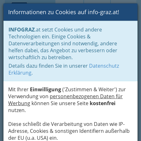
Toggle navi
Suche
Login
Menü
Informationen zu Cookies auf info-graz.at!
Home
Branchen
INFOGRAZ
.at setzt Cookies und andere
Technologien ein. Einige Cookies &
Klinik Judendorf-Straßengel
Nav
Datenverarbeitungen sind notwendig, andere
helfen dabei, das Angebot zu verbessern oder
Grazer Straße 15, 8111 Judendorf
wirtschaftlich zu betreiben.
+43 3124 905 20
Details dazu finden Sie in unserer
Datenschutz
Erklärung
.
Mit Ihrer
Einwilligung
('Zustimmen & Weiter') zur
Karte
Verwendung von
personenbezogenen Daten für
Werbung
können Sie unsere Seite
kostenfrei
Adresse mit Google Maps anschauen
nutzen.
Diese schließt die Verarbeitung von Daten wie IP-
Adresse, Cookies & sonstigen Identifiern außerhalb
Kontaktaufnahme
der EU (u.a. USA) ein.