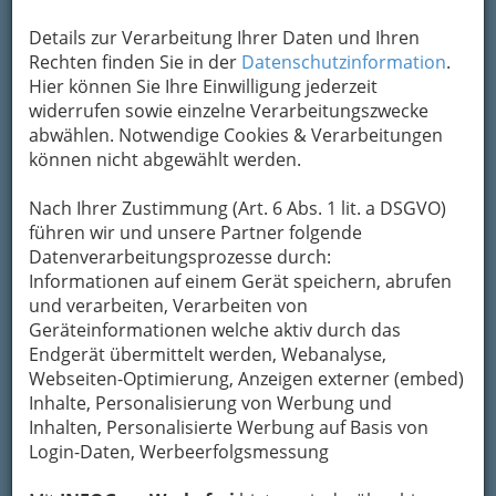
Um die Info-Graz Firmen
vor Spam-Mails zu
Details zur Verarbeitung Ihrer Daten und Ihren
bewahren
, verwenden wir an dieser Stelle zur
Rechten finden Sie in der
Datenschutzinformation
.
Übermittlung Ihrer Nachricht ein sicheres
Hier können Sie Ihre Einwilligung jederzeit
Formular. Ihre Nachricht wird nach dem
widerrufen sowie einzelne Verarbeitungszwecke
Absenden umgehend per Mail an das
abwählen. Notwendige Cookies & Verarbeitungen
Unternehmen Weststeirischer Hof
können nicht abgewählt werden.
weitergeleitet.
Mein Name
Nach Ihrer Zustimmung (Art. 6 Abs. 1 lit. a DSGVO)
führen wir und unsere Partner folgende
Datenverarbeitungsprozesse durch:
Informationen auf einem Gerät speichern, abrufen
Meine Email Adresse
und verarbeiten, Verarbeiten von
Geräteinformationen welche aktiv durch das
Endgerät übermittelt werden, Webanalyse,
Mein Betreff
Webseiten-Optimierung, Anzeigen externer (embed)
Inhalte, Personalisierung von Werbung und
Inhalten, Personalisierte Werbung auf Basis von
Login-Daten, Werbeerfolgsmessung
Meine Nachricht