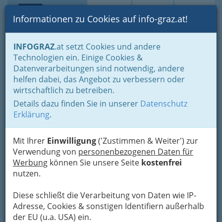
Toggle navi
Suche
Login
Menü
Informationen zu Cookies auf info-graz.at!
Home
Branchen
INFOGRAZ
.at setzt Cookies und andere
Technologien ein. Einige Cookies &
Weststeirischer Hof - Klaus
Datenverarbeitungen sind notwendig, andere
Kalthuber
helfen dabei, das Angebot zu verbessern oder
wirtschaftlich zu betreiben.
Müllegg 40, 8524 Bad Gams
Details dazu finden Sie in unserer
Datenschutz
+43 3463 2134
Erklärung
.
+43 3463 2134-10
Mit Ihrer
Einwilligung
('Zustimmen & Weiter') zur
Verwendung von
personenbezogenen Daten für
Werbung
können Sie unsere Seite
kostenfrei
Karte
nutzen.
Karte anzeigen
Diese schließt die Verarbeitung von Daten wie IP-
Adresse, Cookies & sonstigen Identifiern außerhalb
Kontaktaufnahme
der EU (u.a. USA) ein.