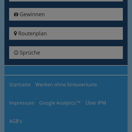
Gewinnen
Routenplan
Sprüche
Startseite
Werben ohne Streuverluste
Impressum
Google Analytics™
Über IPM
AGB's