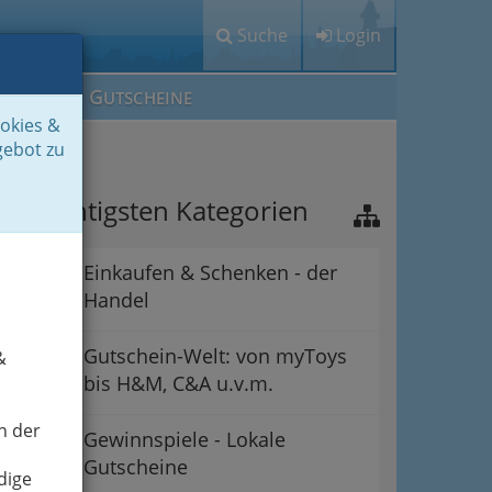
Suche
Login
M
G
EIN IG
UTSCHEINE
ookies &
gebot zu
ie wichtigsten Kategorien
Einkaufen & Schenken - der
Handel
Gutschein-Welt: von myToys
&
bis H&M, C&A u.v.m.
n der
Gewinnspiele - Lokale
Gutscheine
dige