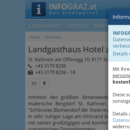
Informa
L
L
V
EBENS-GUIDE
IFESTYLE
ERANSTALTUN
INFOG
Home
Branchen
Datenve
verbess
Landgasthaus Hotel zum S
Details
St. Kathrein am Offenegg 10, 8171 St. Kathrei
+43 3179 8236
Mit Ihr
+43 3179 8236 - 18
person
kostenf
Diese s
Inmitten des größten Almenweidegebietes
sonstige
malerische Bergdorf St. Kathrein am Offe
"Schönstes Blumendorf der Steiermark" und a
Details
In sehr ruhiger Lage am Ortsrand befindet si
Datensc
mit seinen großzügigen und komfortabel aus
widerru
romantischen Doppelzimmern.