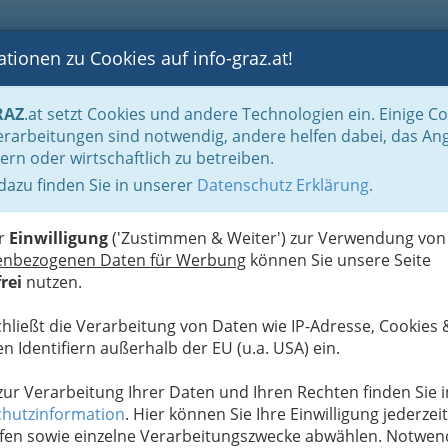
tionen zu Cookies auf info-graz.at!
B
F
G
B
GEN
LOGS
OTOS
ASTRONOMIE
RANCHEN
RAZ
.at setzt Cookies und andere Technologien ein. Einige C
rarbeitungen sind notwendig, andere helfen dabei, das An
ern oder wirtschaftlich zu betreiben.
teinhauser
 dazu finden Sie in unserer
Datenschutz Erklärung
.
D
n am Offenegg
er
Einwilligung
('Zustimmen & Weiter') zur Verwendung von
enbezogenen Daten für Werbung
können Sie unsere Seite
rei
nutzen.
chließt die Verarbeitung von Daten wie IP-Adresse, Cookies 
 Mitteleuropas liegt in fast 1000 m Höhe das
n Identifiern außerhalb der EU (u.a. USA) ein.
negg, das in den letzten Jahren mehrfach als
uch Europas ausgezeichnet wurde.
 zur Verarbeitung Ihrer Daten und Ihren Rechten finden Sie i
ch der
LANDGASTHOF HOTEL ZUM STEINHAUSER
hutzinformation
. Hier können Sie Ihre Einwilligung jederzeit
gestatteten Familienzimmer, –appartements sowie
fen sowie einzelne Verarbeitungszwecke abwählen. Notwen