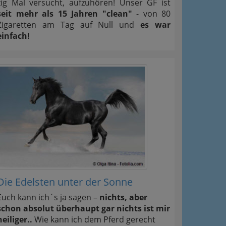
zig Mal versucht, aufzuhören! Unser GF ist
seit mehr als 15 Jahren "clean"
- von 80
Zigaretten am Tag auf Null und
es war
einfach!
Die Edelsten unter der Sonne
Euch kann ich´s ja sagen –
nichts, aber
schon absolut überhaupt gar nichts ist mir
heiliger..
Wie kann ich dem Pferd gerecht