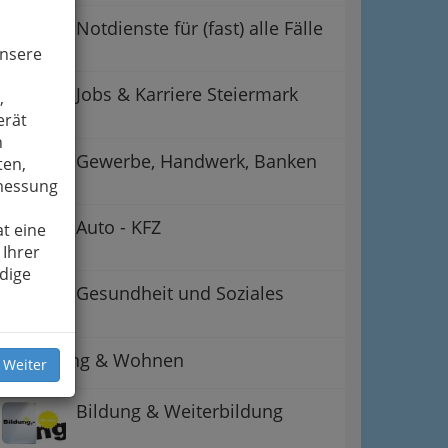
Notdienste für (fast) alle Fälle
unsere
Jobs & Karriere Steiermark
,
erät
n
Gewerbe, Handwerk, Banken
ten,
smessung
Auto - KFZ
t eine
 Ihrer
dige
Gesundheit und Soziales
Betreuung & Wohnen
 Weiter
Bildung & Weiterbildung