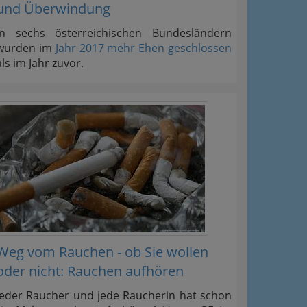
und Überwindung
In sechs österreichischen Bundesländern
wurden im
Jahr 2017 mehr Ehen geschlossen
als im Jahr zuvor.
Weg vom Rauchen - ob Sie wollen
oder nicht: Rauchen aufhören
Jeder Raucher und jede Raucherin hat schon