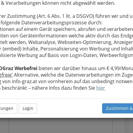
 & Verarbeitungen können nicht abgewählt werden.
rer Zustimmung (Art. 6 Abs. 1 lit. a DSGVO) führen wir und 
 folgende Datenverarbeitungsprozesse durch:
tionen auf einem Gerät speichern, abrufen und verarbeiten
iten von Geräteinformationen welche aktiv durch das Endg
telt werden, Webanalyse, Webseiten-Optimierung, Anzeige
r (embed) Inhalte, Personalisierung von Werbung und Inhal
lisierte Werbung auf Basis von Login-Daten, Werbeerfolg
u bewahren
, verwenden wir an dieser Stelle zur
OGraz Werbefrei
bieten wir darüber hinaus um € 4,99/Mona
Formular. Ihre Nachricht wird nach dem Absenden
gfreie'
Alternative, welche die Datenverarbeitungen im Zuge
sthaus Hotel zum Steinhauser weitergeleitet.
 von info-graz.at von vornherein auf das unbedingt notwen
Meine Nachricht
beschränkt – nähere Infos dazu finden Sie
hier
llungen
Login
Zustimmen &