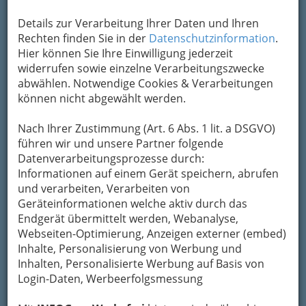
Kontaktaufnahme
Details zur Verarbeitung Ihrer Daten und Ihren
Um die Info-Graz Firmen
vor Spam-Mails zu
Rechten finden Sie in der
Datenschutzinformation
.
bewahren
, verwenden wir an dieser Stelle zur
Hier können Sie Ihre Einwilligung jederzeit
Übermittlung Ihrer Nachricht ein sicheres
widerrufen sowie einzelne Verarbeitungszwecke
Formular. Ihre Nachricht wird nach dem
abwählen. Notwendige Cookies & Verarbeitungen
Absenden umgehend per Mail an das
können nicht abgewählt werden.
Unternehmen Event Partner Austria
Kulturservice KG weitergeleitet.
Nach Ihrer Zustimmung (Art. 6 Abs. 1 lit. a DSGVO)
Mein Name
führen wir und unsere Partner folgende
Datenverarbeitungsprozesse durch:
Informationen auf einem Gerät speichern, abrufen
und verarbeiten, Verarbeiten von
Meine Email Adresse
Geräteinformationen welche aktiv durch das
Endgerät übermittelt werden, Webanalyse,
Webseiten-Optimierung, Anzeigen externer (embed)
Mein Betreff
Inhalte, Personalisierung von Werbung und
Inhalten, Personalisierte Werbung auf Basis von
Login-Daten, Werbeerfolgsmessung
Meine Nachricht