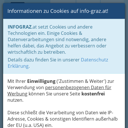
Toggle navi
Suche
Login
Menü
Informationen zu Cookies auf info-graz.at!
Home
Branchen
INFOGRAZ
.at setzt Cookies und andere
Technologien ein. Einige Cookies &
Event Partner Austria
Datenverarbeitungen sind notwendig, andere
Kulturservice KG
helfen dabei, das Angebot zu verbessern oder
wirtschaftlich zu betreiben.
Kwizdastrasse 11, 2100 Korneuburg
Details dazu finden Sie in unserer
Datenschutz
+43 316 821 380-12
Erklärung
.
Mit Ihrer
Einwilligung
('Zustimmen & Weiter') zur
Verwendung von
personenbezogenen Daten für
Karte
Werbung
können Sie unsere Seite
kostenfrei
nutzen.
Adresse mit Google Maps anschauen
Diese schließt die Verarbeitung von Daten wie IP-
Adresse, Cookies & sonstigen Identifiern außerhalb
der EU (u.a. USA) ein.