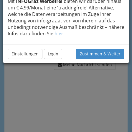
Mit
INFOGraz Werbefrei
bieten wir darüber hinaus
um € 4,99/Monat eine
'trackingfreie'
Alternative,
welche die Datenverarbeitungen im Zuge Ihrer
Nutzung von info-graz.at von vornherein auf das
unbedingt notwendige Ausmaß beschränkt – nähere
Infos dazu finden Sie
hier
Einstellungen
Login
Zustimmen & Weiter
Meine Nachricht senden