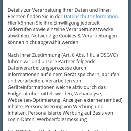
Details zur Verarbeitung Ihrer Daten und Ihren
Kontaktaufnahme
Rechten finden Sie in der
Datenschutzinformation
.
Hier können Sie Ihre Einwilligung jederzeit
Um die Info-Graz Firmen
vor Spam-Mails zu
widerrufen sowie einzelne Verarbeitungszwecke
bewahren
, verwenden wir an dieser Stelle zur
abwählen. Notwendige Cookies & Verarbeitungen
Übermittlung Ihrer Nachricht ein sicheres
können nicht abgewählt werden.
Formular. Ihre Nachricht wird nach dem
Absenden umgehend per Mail an das
Nach Ihrer Zustimmung (Art. 6 Abs. 1 lit. a DSGVO)
Unternehmen Doz. Dr.med. Bernd Leinweber -
führen wir und unsere Partner folgende
Facharzt für Haut- und Geschlechtskrankheiten
Datenverarbeitungsprozesse durch:
weitergeleitet.
Informationen auf einem Gerät speichern, abrufen
Mein Name
und verarbeiten, Verarbeiten von
Geräteinformationen welche aktiv durch das
Endgerät übermittelt werden, Webanalyse,
Webseiten-Optimierung, Anzeigen externer (embed)
Meine Email Adresse
Inhalte, Personalisierung von Werbung und
Inhalten, Personalisierte Werbung auf Basis von
Login-Daten, Werbeerfolgsmessung
Mein Betreff