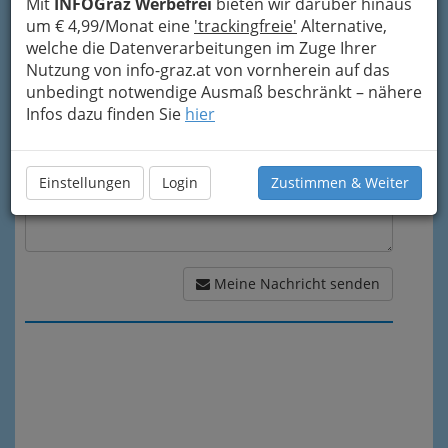
Mit
INFOGraz Werbefrei
bieten wir darüber hinaus
um € 4,99/Monat eine
'trackingfreie'
Alternative,
Meine Nachricht
welche die Datenverarbeitungen im Zuge Ihrer
Nutzung von info-graz.at von vornherein auf das
unbedingt notwendige Ausmaß beschränkt – nähere
Infos dazu finden Sie
hier
Einstellungen
Login
Zustimmen & Weiter
Meine Nachricht senden