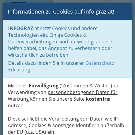
Toggle navi
Suche
Login
Menü
Informationen zu Cookies auf info-graz.at!
Home
Branchen
INFOGRAZ
.at setzt Cookies und andere
Technologien ein. Einige Cookies &
Doz. Dr.med. Bernd
Datenverarbeitungen sind notwendig, andere
Leinweber - Facharzt für
helfen dabei, das Angebot zu verbessern oder
Haut- und
wirtschaftlich zu betreiben.
Details dazu finden Sie in unserer
Datenschutz
Geschlechtskrankheiten
Erklärung
.
Beethovenstraße 5, 8010 Graz
+43 316 324 055
Mit Ihrer
Einwilligung
('Zustimmen & Weiter') zur
+43 316 324 055-4
Verwendung von
personenbezogenen Daten für
Werbung
können Sie unsere Seite
kostenfrei
nutzen.
Diese schließt die Verarbeitung von Daten wie IP-
Karte
Adresse, Cookies & sonstigen Identifiern außerhalb
der EU (u.a. USA) ein.
Karte anzeigen