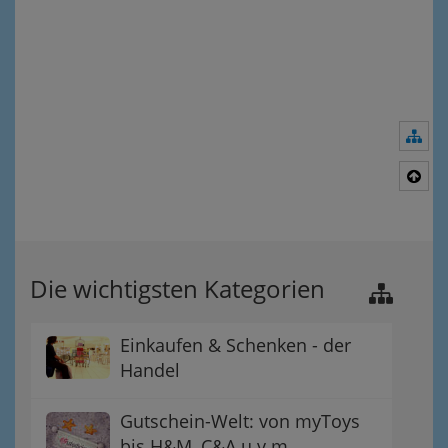
Nav
Nac
Die wichtigsten Kategorien
Einkaufen & Schenken - der
Handel
Gutschein-Welt: von myToys
bis H&M, C&A u.v.m.