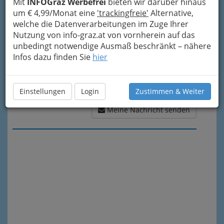
Mit
INFOGraz Werbefrei
bieten wir darüber hinaus
um € 4,99/Monat eine
'trackingfreie'
Alternative,
welche die Datenverarbeitungen im Zuge Ihrer
Nutzung von info-graz.at von vornherein auf das
unbedingt notwendige Ausmaß beschränkt – nähere
Infos dazu finden Sie
hier
Einstellungen
Login
Zustimmen & Weiter
Meine Nachricht senden