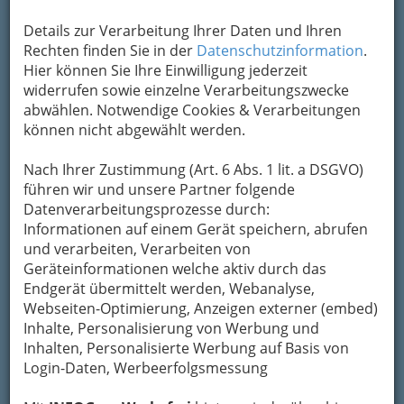
Kontaktaufnahme
Details zur Verarbeitung Ihrer Daten und Ihren
Um die Info-Graz Firmen
vor Spam-Mails zu
Rechten finden Sie in der
Datenschutzinformation
.
bewahren
, verwenden wir an dieser Stelle zur
Hier können Sie Ihre Einwilligung jederzeit
Übermittlung Ihrer Nachricht ein sicheres
widerrufen sowie einzelne Verarbeitungszwecke
Formular. Ihre Nachricht wird nach dem
abwählen. Notwendige Cookies & Verarbeitungen
Absenden umgehend per Mail an das
können nicht abgewählt werden.
Unternehmen Waldlehrpfad Wildalpe
Tourismusverband Wildalpe weitergeleitet.
Nach Ihrer Zustimmung (Art. 6 Abs. 1 lit. a DSGVO)
Mein Name
führen wir und unsere Partner folgende
Datenverarbeitungsprozesse durch:
Informationen auf einem Gerät speichern, abrufen
und verarbeiten, Verarbeiten von
Meine Email Adresse
Geräteinformationen welche aktiv durch das
Endgerät übermittelt werden, Webanalyse,
Webseiten-Optimierung, Anzeigen externer (embed)
Mein Betreff
Inhalte, Personalisierung von Werbung und
Inhalten, Personalisierte Werbung auf Basis von
Login-Daten, Werbeerfolgsmessung
Meine Nachricht