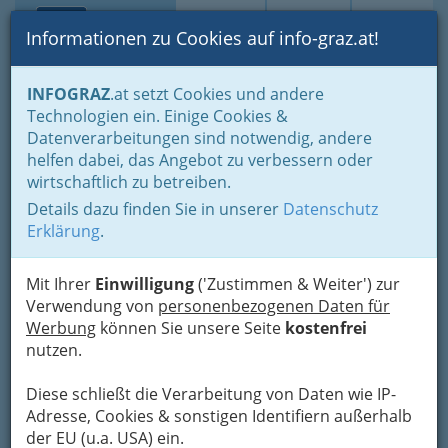
Toggle navi
Suche
Login
Menü
Informationen zu Cookies auf info-graz.at!
Home
Branchen
INFOGRAZ
.at setzt Cookies und andere
Technologien ein. Einige Cookies &
Waldlehrpfad Wildalpe
Datenverarbeitungen sind notwendig, andere
Tourismusverband Wildalpe
helfen dabei, das Angebot zu verbessern oder
wirtschaftlich zu betreiben.
Wildalpen 91, 8924 Wildalpen
Details dazu finden Sie in unserer
Datenschutz
+43 3636 341
Erklärung
.
Mit Ihrer
Einwilligung
('Zustimmen & Weiter') zur
Verwendung von
personenbezogenen Daten für
Karte
Werbung
können Sie unsere Seite
kostenfrei
nutzen.
Adresse mit Google Maps anschauen
Diese schließt die Verarbeitung von Daten wie IP-
Adresse, Cookies & sonstigen Identifiern außerhalb
der EU (u.a. USA) ein.